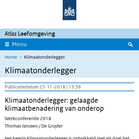
Overslaan en naar de inhoud gaan
Direct naar de hoofdnavigatie
Atlas
Leefomgeving
Z
Menu
Home
Klimaatonderlegger
Klimaatonderlegger
Publicatiedatum 23-11-2018 | 13:36
Klimaatonderlegger: gelaagde
klimaatbenadering van onderop
Werkconferentie 2018
Thomas Janssen / De Gruyter
Het begrip klimaatonderlegger is ontwikkeld met als doel het