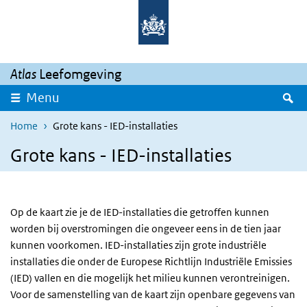
Overslaan en naar de inhoud gaan
Direct naar de hoofdnavigatie
Atlas
Leefomgeving
Z
Menu
Home
Grote kans - IED-installaties
Grote kans - IED-installaties
Op de kaart zie je de IED-installaties die getroffen kunnen
worden bij overstromingen die ongeveer eens in de tien jaar
kunnen voorkomen. IED-installaties zijn grote industriële
installaties die onder de Europese Richtlijn Industriële Emissies
(IED) vallen en die mogelijk het milieu kunnen verontreinigen.
Voor de samenstelling van de kaart zijn openbare gegevens van