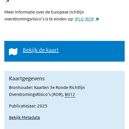
(externe link)
Meer informatie over de Europese richtlijn
(externe link)
overstromingsrisico’s is te vinden op:
IPLO-ROR
Bekijk de kaart
Bekijk de kaart
Kaartgegevens
Bronhouder: Kaarten 3e Ronde Richtlijn
OverstromingsRisico’s (ROR),
BIJ12
Publicatiejaar: 2025
Bekijk Metadata