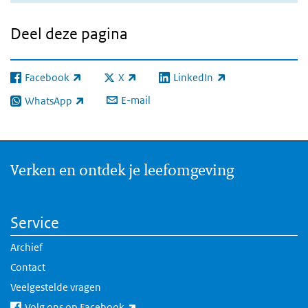
Deel deze pagina
Facebook
X
LinkedIn
(externe link)
(externe link)
(externe link)
E-mail
WhatsApp
(externe link)
Verken en ontdek je leefomgeving
Service
Archief
Contact
Veelgestelde vragen
(externe link)
Volg ons op Facebook