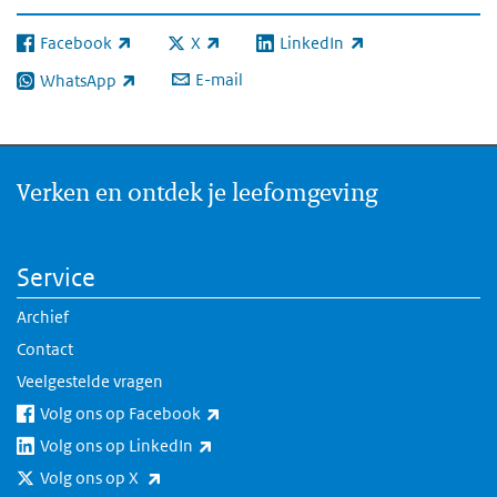
Facebook
X
LinkedIn
(externe link)
(externe link)
(externe link)
E-mail
WhatsApp
(externe link)
Verken en ontdek je leefomgeving
Service
Archief
Contact
Veelgestelde vragen
(externe link)
Volg ons op Facebook
(externe link)
Volg ons op LinkedIn
(externe link)
Volg ons op X