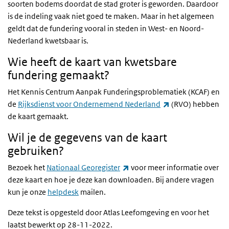
soorten bodems doordat de stad groter is geworden. Daardoor
is de indeling vaak niet goed te maken. Maar in het algemeen
geldt dat de fundering vooral in steden in West- en Noord-
Nederland kwetsbaar is.
Wie heeft de kaart van kwetsbare
fundering gemaakt?
Het Kennis Centrum Aanpak Funderingsproblematiek (KCAF) en
(externe link)
de
Rijksdienst voor Ondernemend Nederland
(RVO) hebben
de kaart gemaakt.
Wil je de gegevens van de kaart
gebruiken?
(externe link)
Bezoek het
Nationaal Georegister
voor meer informatie over
deze kaart en hoe je deze kan downloaden. Bij andere vragen
kun je onze
helpdesk
mailen.
Deze tekst is opgesteld door Atlas Leefomgeving en voor het
laatst bewerkt op 28-11-2022.