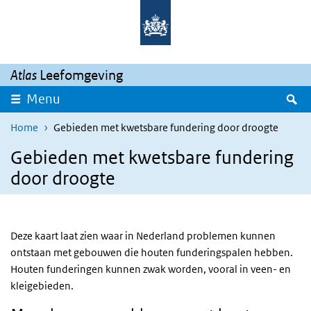
Overslaan en naar de inhoud gaan
Direct naar de hoofdnavigatie
Atlas
Leefomgeving
Z
Menu
Home
Gebieden met kwetsbare fundering door droogte
Gebieden met kwetsbare fundering
door droogte
Deze kaart laat zien waar in Nederland problemen kunnen
ontstaan met gebouwen die houten funderingspalen hebben.
Houten funderingen kunnen zwak worden, vooral in veen- en
kleigebieden.