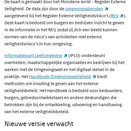
De kaart is gemaakt door het Ministerie IenW - Register Externe
(externe lin
Veiligheid. De data zijn door de
omgevingsdiensten
(ext
aangeleverd bij het Register Externe Veiligheidsrisico's (
REV
).
Deze kaart is bedoeld om burgers en bedrijven inzicht te geven
in de informatie in het REV, zodat zij zich een beeld kunnen
vormen van de risico’s van activiteiten met externe
veiligheidsrisico’s in hun omgeving.
(externe link)
Informatiepunt Leefomgeving
(IPLO) ondersteunt
overheden, maatschappelijke organisaties en bedrijven bij het
werken met de Omgevingswet en het digitaal stelsel in de
(externe link)
praktijk. Het
Handboek Omgevingsveiligheid
biedt
methoden om invulling te geven aan het externe
veiligheidsbeleid. Het Handboek is bedoeld voor bestuurders,
burgers, gebiedsontwikkelaars en andere deskundigen die
betrokken zijn bij de ontwikkeling, uitvoering en handhaving
van het externe veiligheidsbeleid.
Nieuwe versie verwacht