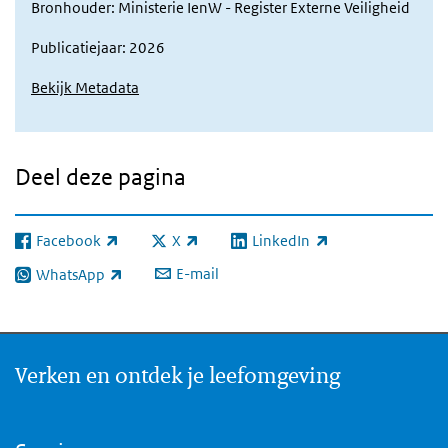
Bronhouder: Ministerie IenW - Register Externe Veiligheid
Publicatiejaar: 2026
Bekijk Metadata
Deel deze pagina
Facebook
X
LinkedIn
(externe link)
(externe link)
(externe link)
E-mail
WhatsApp
(externe link)
Verken en ontdek je leefomgeving