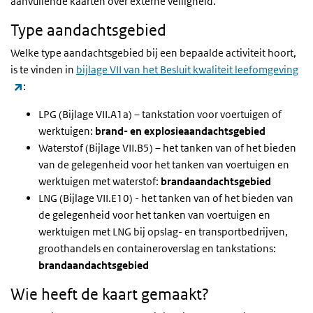
aanvullende kaarten over externe veiligheid.
Type aandachtsgebied
Welke type aandachtsgebied bij een bepaalde activiteit hoort,
is te vinden in
bijlage VII van het Besluit kwaliteit leefomgeving
(externe link)
:
LPG (Bijlage VII.A1a) – tankstation voor voertuigen of
werktuigen:
brand- en explosieaandachtsgebied
Waterstof (Bijlage VII.B5) – het tanken van of het bieden
van de gelegenheid voor het tanken van voertuigen en
werktuigen met waterstof:
brandaandachtsgebied
LNG (Bijlage VII.E10) - het tanken van of het bieden van
de gelegenheid voor het tanken van voertuigen en
werktuigen met LNG bij opslag- en transportbedrijven,
groothandels en containeroverslag en tankstations:
brandaandachtsgebied
Wie heeft de kaart gemaakt?