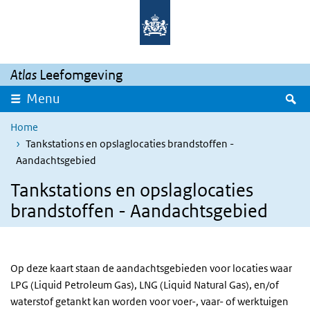
Overslaan en naar de inhoud gaan
Direct naar de hoofdnavigatie
Atlas
Leefomgeving
Z
Menu
Home
Tankstations en opslaglocaties brandstoffen -
Aandachtsgebied
Tankstations en opslaglocaties
brandstoffen - Aandachtsgebied
Op deze kaart staan de aandachtsgebieden voor locaties waar
LPG (Liquid Petroleum Gas), LNG (Liquid Natural Gas), en/of
waterstof getankt kan worden voor voer-, vaar- of werktuigen