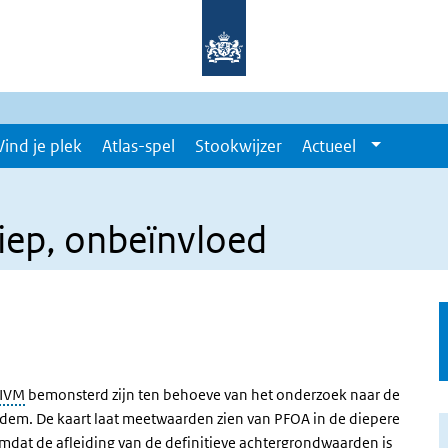
Vind je plek
Atlas-spel
Stookwijzer
Actueel
iep, onbeïnvloed
IVM
bemonsterd zijn ten behoeve van het onderzoek naar de
ink)
dem. De kaart laat meetwaarden zien van PFOA in de diepere
at de afleiding van de definitieve achtergrondwaarden is