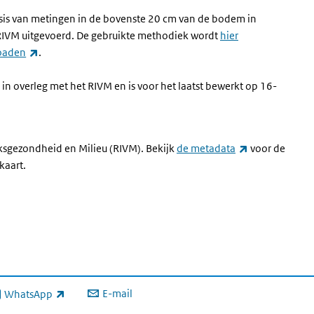
asis van metingen in de bovenste 20 cm van de bodem in
RIVM uitgevoerd. De gebruikte methodiek wordt
hier
(externe link)
oaden
.
 in overleg met het RIVM en is voor het laatst bewerkt op 16-
(externe link)
lksgezondheid en Milieu (RIVM). Bekijk
de metadata
voor de
kaart.
E-mail
WhatsApp
xterne link)