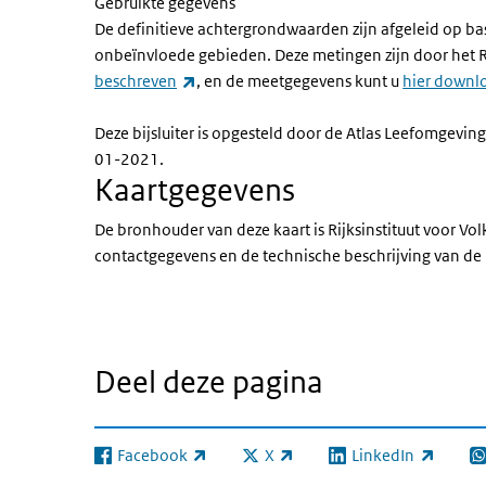
Gebruikte gegevens
De definitieve achtergrondwaarden zijn afgeleid op b
onbeïnvloede gebieden. Deze metingen zijn door het 
(externe link)
beschreven
, en de meetgegevens kunt u
hier downl
Deze bijsluiter is opgesteld door de Atlas Leefomgeving
01-2021.
Kaartgegevens
De bronhouder van deze kaart is Rijksinstituut voor Vo
contactgegevens en de technische beschrijving van de 
Deel deze pagina
Facebook
X
LinkedIn
(externe link)
(externe link)
(externe link)
(e