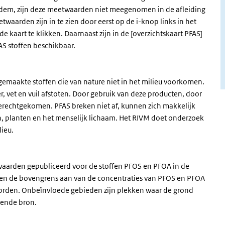
dem, zijn deze meetwaarden niet meegenomen in de afleiding
waarden zijn in te zien door eerst op de i-knop links in het
e kaart te klikken. Daarnaast zijn in de [overzichtskaart PFAS]
S stoffen beschikbaar.
 gemaakte stoffen die van nature niet in het milieu voorkomen.
r, vet en vuil afstoten. Door gebruik van deze producten, door
 terechtgekomen. PFAS breken niet af, kunnen zich makkelijk
n, planten en het menselijk lichaam. Het RIVM doet onderzoek
lieu.
aarden gepubliceerd voor de stoffen PFOS en PFOA in de
n de bovengrens aan van de concentraties van PFOS en PFOA
orden. Onbeïnvloede gebieden zijn plekken waar de grond
ilende bron.