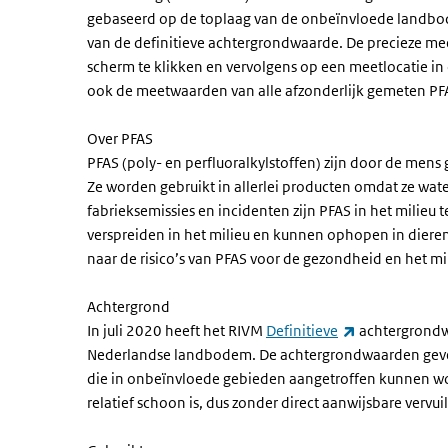
gebaseerd op de toplaag van de onbeïnvloede landbo
van de definitieve achtergrondwaarde. De precieze meet
scherm te klikken en vervolgens op een meetlocatie in d
ook de meetwaarden van alle afzonderlijk gemeten PFA
Over PFAS
PFAS (poly- en perfluoralkylstoffen) zijn door de mens
Ze worden gebruikt in allerlei producten omdat ze wate
fabrieksemissies en incidenten zijn PFAS in het milieu
verspreiden in het milieu en kunnen ophopen in diere
naar de risico’s van PFAS voor de gezondheid en het mi
Achtergrond
(externe link)
In juli 2020 heeft het RIVM
Definitieve
achtergrondw
Nederlandse landbodem. De achtergrondwaarden geve
die in onbeïnvloede gebieden aangetroffen kunnen w
relatief schoon is, dus zonder direct aanwijsbare vervu