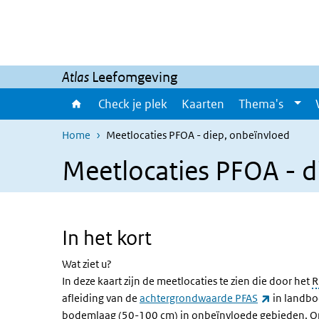
Overslaan en naar de inhoud gaan
Direct naar de hoofdnavigatie
Atlas
Leefomgeving
Check je plek
Kaarten
Thema's
Home
Meetlocaties PFOA - diep, onbeïnvloed
Meetlocaties PFOA - d
In het kort
Wat ziet u?
In deze kaart zijn de meetlocaties te zien die door het
R
(externe l
afleiding van de
achtergrondwaarde PFAS
in landbo
bodemlaag (50-100 cm) in onbeïnvloede gebieden. Omd