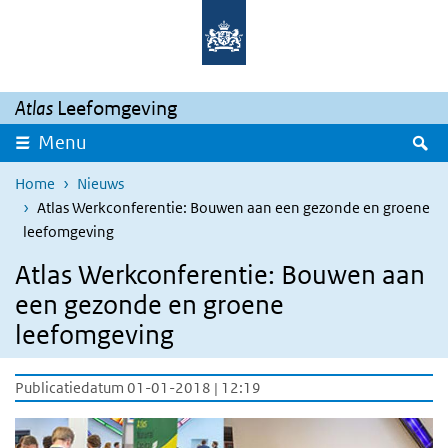
Overslaan en naar de inhoud gaan
Direct naar de hoofdnavigatie
Atlas
Leefomgeving
Z
Menu
Home
Nieuws
Atlas Werkconferentie: Bouwen aan een gezonde en groene
leefomgeving
Atlas Werkconferentie: Bouwen aan
een gezonde en groene
leefomgeving
Publicatiedatum 01-01-2018 | 12:19