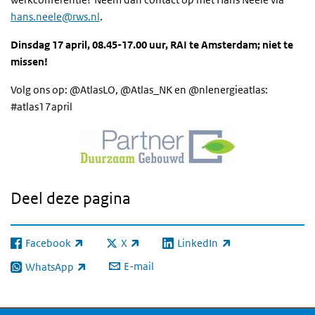
hans.neele@rws.nl
.
Dinsdag 17 april, 08.45-17.00 uur, RAI te Amsterdam; niet te
missen!
Volg ons op: @AtlasLO, @Atlas_NK en @nlenergieatlas:
#atlas17april
Deel deze pagina
Facebook
X
LinkedIn
(externe link)
(externe link)
(externe link)
E-mail
WhatsApp
(externe link)