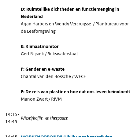
D: Ruimtelijke dichtheden en functiemenging in
Nederland
Arjan Harbers en Wendy Vercruijsse / Planbureau voor
de Leefomgeving
E: Klimaatmonitor
Gert Nijsink / Rijkswaterstaat
F: Gender en e-waste
Chantal van den Bossche / WECF
F: De reis van plastic en hoe dat ons leven be
ïnvloedt
Manon Zwart / RIVM
14:15-
Wissel/koffie- en theepauze
14:45
14:45-
WORKSHOPRONDE 4 (klik voor beschrijving