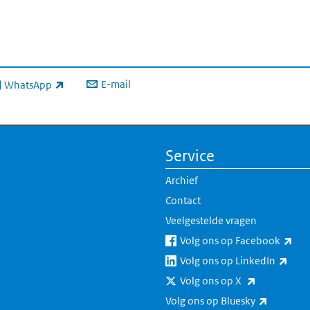
E-mail
WhatsApp
xterne link)
Service
Archief
Contact
Veelgestelde vragen
(ext
Volg ons op Facebook
(exte
Volg ons op LinkedIn
(externe lin
Volg ons op X
(externe 
Volg ons op Bluesky