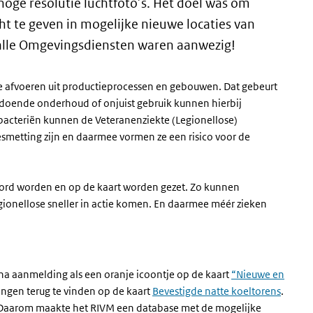
hoge resolutie luchtfoto’s. Het doel was om
 te geven in mogelijke nieuwe locaties van
 alle Omgevingsdiensten waren aanwezig!
rmte afvoeren uit productieprocessen en gebouwen. Dat gebeurt
oldoende onderhoud of onjuist gebruik kunnen hierbij
 bacteriën kunnen de Veteranenziekte (Legionellose)
smetting zijn en daarmee vormen ze een risico voor de
oord worden en op de kaart worden gezet. Zo kunnen
egionellose sneller in actie komen. En daarmee méér zieken
 na aanmelding als een oranje icoontje op de kaart
“Nieuwe en
dingen terug te vinden op de kaart
Bevestigde natte koeltorens
.
. Daarom maakte het
RIVM
een database met de mogelijke