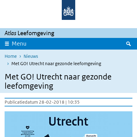
Overslaan en naar de inhoud gaan
Direct naar de hoofdnavigatie
Atlas
Leefomgeving
Z
Menu
Home
Nieuws
Met GO! Utrecht naar gezonde leefomgeving
Met GO! Utrecht naar gezonde
leefomgeving
Publicatiedatum 28-02-2018 | 10:35