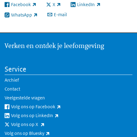
Facebook
X
LinkedIn
(externe link)
(externe link)
(externe link)
E-mail
WhatsApp
(externe link)
Verken en ontdek je leefomgeving
Service
Archief
Contact
Veelgestelde vragen
(externe link)
Volg ons op Facebook
(externe link)
Volg ons op LinkedIn
(externe link)
Volg ons op X
(externe link)
Volg ons op Bluesky