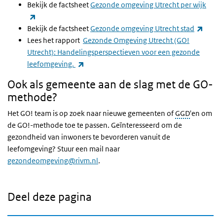
Bekijk de factsheet
Gezonde omgeving Utrecht per wijk
(externe link)
(exte
Bekijk de factsheet
Gezonde omgeving Utrecht stad
Lees het rapport
Gezonde Omgeving Utrecht (GO!
Utrecht): Handelingsperspectieven voor een gezonde
(externe link)
leefomgeving.
Ook als gemeente aan de slag met de GO-
methode?
Het GO! team is op zoek naar nieuwe gemeenten of
GGD
'en om
de GO!-methode toe te passen. Geïnteresseerd om de
gezondheid van inwoners te bevorderen vanuit de
leefomgeving? Stuur een mail naar
gezondeomgeving@rivm.nl
.
Deel deze pagina