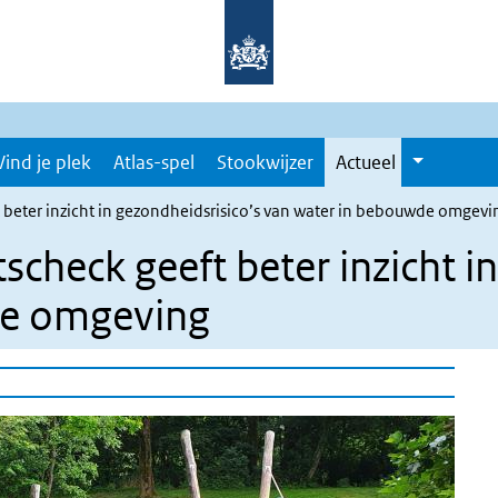
Vind je plek
Atlas-spel
Stookwijzer
Actueel
 beter inzicht in gezondheidsrisico’s van water in bebouwde omgevi
check geeft beter inzicht i
de omgeving