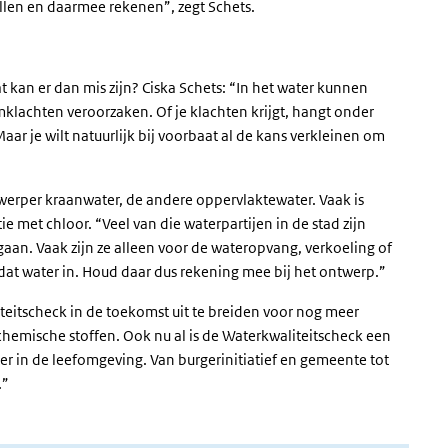
llen en daarmee rekenen”, zegt Schets.
t kan er dan mis zijn? Ciska Schets: “In het water kunnen
mklachten veroorzaken. Of je klachten krijgt, hangt onder
aar je wilt natuurlijk bij voorbaat al de kans verkleinen om
twerper kraanwater, de andere oppervlaktewater. Vaak is
 met chloor. “Veel van die waterpartijen in de stad zijn
aan. Vaak zijn ze alleen voor de wateropvang, verkoeling of
at water in. Houd daar dus rekening mee bij het ontwerp.”
eitscheck in de toekomst uit te breiden voor nog meer
hemische stoffen. Ook nu al is de Waterkwaliteitscheck een
ter in de leefomgeving. Van burgerinitiatief en gemeente tot
.”