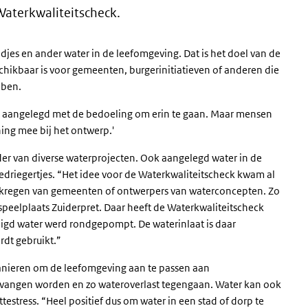
Waterkwaliteitscheck.
djes en ander water in de leefomgeving. Dat is het doel van de
schikbaar is voor gemeenten, burgerinitiatieven of anderen die
bben.
niet aangelegd met de bedoeling om erin te gaan. Maar mensen
ing mee bij het ontwerp.'
ider van diverse waterprojecten. Ook aangelegd water in de
bedriegertjes. “Het idee voor de Waterkwaliteitscheck kwam al
n kregen van gemeenten of ontwerpers van waterconcepten. Zo
eelplaats Zuiderpret. Daar heeft de Waterkwaliteitscheck
einigd water werd rondgepompt. De waterinlaat is daar
rdt gebruikt.”
 manieren om de leefomgeving aan te passen aan
pgevangen worden en zo wateroverlast tegengaan. Water kan ook
testress. “Heel positief dus om water in een stad of dorp te