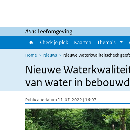
Overslaan en naar de inhoud gaan
Direct naar de hoofdnavigatie
Atlas
Leefomgeving
Check je plek
Kaarten
Thema's
Home
Nieuws
Nieuwe Waterkwaliteitscheck geeft
Nieuwe Waterkwaliteits
van water in bebouw
Publicatiedatum 11-07-2022 | 16:07