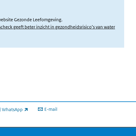
 link)
website Gezonde Leefomgeving.
check geeft beter inzicht in gezondheidsrisico’s van water
E-mail
WhatsApp
xterne link)