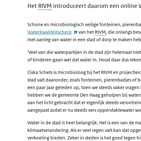
Het
RIVM
introduceert daarom een online 
Schone en microbiologisch veilige fonteinen, pierenba
(externe link)
Waterkwaliteitscheck
van het
RIVM
, die onlangs be
met aanleg van water in een stad of dorp te maken he
'Veel van die waterpartijen in de stad zijn helemaal 
of kinderen gaan wel dat water in. Houd daar dus reken
Ciska Schets is microbioloog bij het RIVM en projectle
stad valt daaronder, zoals fonteinen, pierenbadjes of 
een paar jaar geleden op, toen we steeds vaker vrage
hebben we de gemeente Den Haag geholpen bij watersp
aan het licht gebracht dat er eigenlijk steeds verontr
aangepast zodat er nu steeds vers oppervlaktewater wo
Water in de stad is heel belangrijk. Het is een van de
klimaatverandering. Als er veel regen valt kan dat o
verkoeling bieden. Zeker in steden is het goed tegen hit