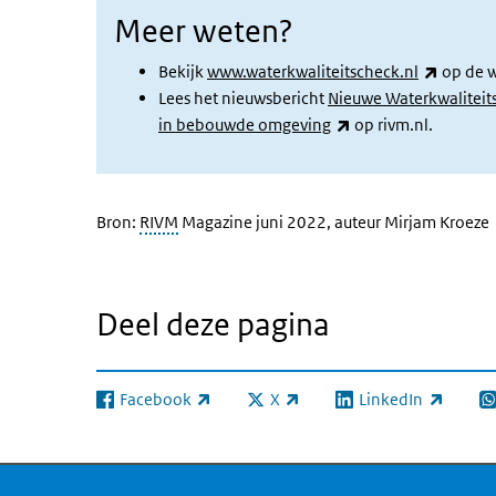
Meer weten?
(externe
Bekijk
www.waterkwaliteitscheck.nl
op de 
Lees het nieuwsbericht
Nieuwe Waterkwaliteits
(externe link)
in bebouwde omgeving
op rivm.nl.
Bron:
RIVM
Magazine juni 2022, auteur Mirjam Kroeze
Deel deze pagina
Facebook
X
LinkedIn
(externe link)
(externe link)
(externe link)
(e