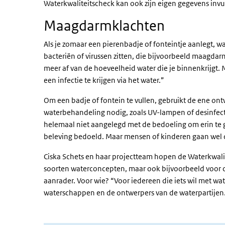
Waterkwaliteitscheck kan ook zijn eigen gegevens invu
Maagdarmklachten
Als je zomaar een pierenbadje of fonteintje aanlegt, wa
bacteriën of virussen zitten, die bijvoorbeeld maagdar
meer af van de hoeveelheid water die je binnenkrijgt. M
een infectie te krijgen via het water.”
Om een badje of fontein te vullen, gebruikt de ene on
waterbehandeling nodig, zoals UV-lampen of desinfectie
helemaal niet aangelegd met de bedoeling om erin te g
beleving bedoeld. Maar mensen of kinderen gaan wel d
Ciska Schets en haar projectteam hopen de Waterkwalit
soorten waterconcepten, maar ook bijvoorbeeld voor c
aanrader. Voor wie? “Voor iedereen die iets wil met wa
waterschappen en de ontwerpers van de waterpartijen