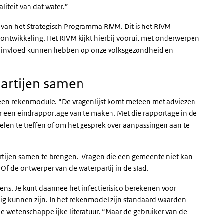
iteit van dat water.”
van het Strategisch Programma RIVM. Dit is het RIVM-
ntwikkeling. Het RIVM kijkt hierbij vooruit met onderwerpen
t invloed kunnen hebben op onze volksgezondheid en
 partijen samen
n een rekenmodule. “De vragenlijst komt meteen met adviezen
er een eindrapportage van te maken. Met die rapportage in de
len te treffen of om het gesprek over aanpassingen aan te
partijen samen te brengen. Vragen die een gemeente niet kan
f de ontwerper van de waterpartij in de stad.
ns. Je kunt daarmee het infectierisico berekenen voor
zig kunnen zijn. In het rekenmodel zijn standaard waarden
e wetenschappelijke literatuur. “Maar de gebruiker van de