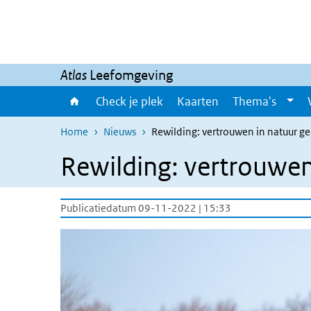
Overslaan en naar de inhoud gaan
Direct naar de hoofdnavigatie
Atlas
Leefomgeving
Check je plek
Kaarten
Thema's
Home
Nieuws
Rewilding: vertrouwen in natuur ge
Rewilding: vertrouwen
Publicatiedatum 09-11-2022 | 15:33