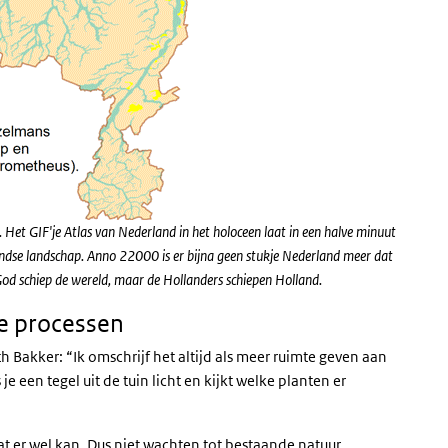
 Het GIF'je Atlas van Nederland in het holoceen laat in een halve minuut
andse landschap. Anno 22000 is er bijna geen stukje Nederland meer dat
: God schiep de wereld, maar de Hollanders schiepen Holland.
e processen
th Bakker: “Ik omschrijf het altijd als meer ruimte geven aan
 je een tegel uit de tuin licht en kijkt welke planten er
at er wel kan. Dus niet wachten tot bestaande natuur