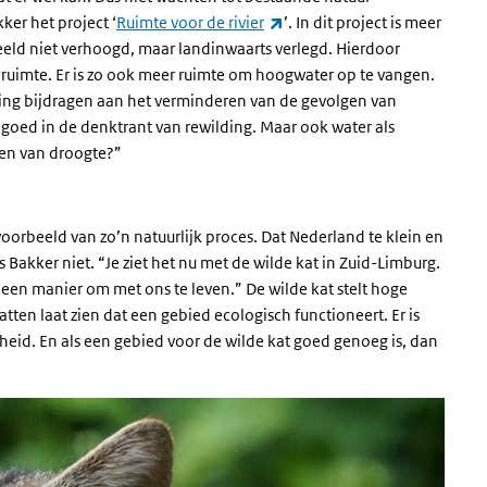
(externe link)
ker het project ‘
Ruimte voor de rivier
’. In dit project is meer
eeld niet verhoogd, maar landinwaarts verlegd. Hierdoor
 ruimte. Er is zo ook meer ruimte om hoogwater op te vangen.
ding bijdragen aan het verminderen van de gevolgen van
l goed in de denktrant van rewilding. Maar ook water als
jden van droogte?”
voorbeeld van zo’n natuurlijk proces. Dat Nederland te klein en
s Bakker niet. “Je ziet het nu met de wilde kat in Zuid-Limburg.
 een manier om met ons te leven.” De wilde kat stelt hoge
tten laat zien dat een gebied ecologisch functioneert. Er is
dheid. En als een gebied voor de wilde kat goed genoeg is, dan