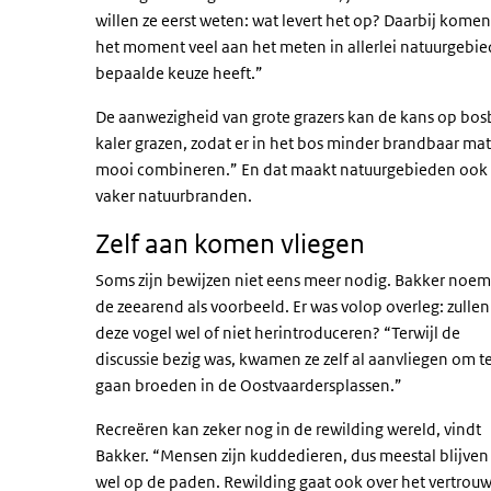
willen ze eerst weten: wat levert het op? Daarbij kome
het moment veel aan het meten in allerlei natuurgeb
bepaalde keuze heeft.”
De aanwezigheid van grote grazers kan de kans op bos
kaler grazen, zodat er in het bos minder brandbaar mat
mooi combineren.” En dat maakt natuurgebieden ook k
vaker natuurbranden.
Zelf aan komen vliegen
Soms zijn bewijzen niet eens meer nodig. Bakker noem
de zeearend als voorbeeld. Er was volop overleg: zulle
deze vogel wel of niet herintroduceren? “Terwijl de
discussie bezig was, kwamen ze zelf al aanvliegen om t
gaan broeden in de Oostvaardersplassen.”
Recreëren kan zeker nog in de rewilding wereld, vindt
Bakker. “Mensen zijn kuddedieren, dus meestal blijven
wel op de paden. Rewilding gaat ook over het vertrou