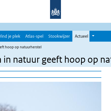
Vind je plek
Atlas-spel
Stookwijzer
Actueel
eft hoop op natuurherstel
 in natuur geeft hoop op na