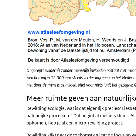
Ongerepte wildernis zonder menselijk invloeden bestaat niet meer.
zien hoe wij in 12.000 jaar steeds verder ingrepen op het Nederl
niet door de mens is beinvloed. Niet voor niets luidt het gezegde
Meer ruimte geven aan natuurlijk
Rewilding ecologie, wat is dat eigenlijk precies? Liesbe
natuurlijke processen.” Dat begint al met iets kleins. Als
opkomen, heb je al een micro-rewilding project.
Rewilding kijkt naar de toekomst en legt de focus op w