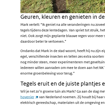
Geuren, kleuren en genieten in de
Mark vertelt: “Ik geniet na alle veranderingen nu zovee
tegels tijdens deze lentedagen. Van spriet tot struik, h
niet. Ook zorgt mijn geplante blauwe regen voor meer
daardoor beter te vertoeven.”
Ondanks dat Mark in de stad woont, heeft hij nu zijn e
egel, verschillende insecten en tellen zes extra soorten
nog minder steen, meer experimenteren met geveltuine
iedereen willen aanraden om mee te doen aan het NK Te
enorme groenbeleving voor terug.”
Tegels eruit en de juiste plantjes e
Wil je net zo’n groene tuin als Mark? Ga aan de slag me
(externe link)
hovenier
van Nederland noemen. Zij houdt bij haar 
elektrisch gereedschap, materialen uit de omgeving en h