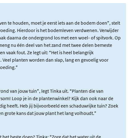
ven te houden, moet je eerst iets aan de bodem doen”, stelt
 voeding. Hierdoor is het bodemleven verdwenen. Verwijder
aak daarna de ondergrond los met een woel- of spitvork. Op
ermeng nu één deel van het zand met twee delen bemeste
n vaak fout. Ze legt uit: “Het is heel belangrijk
 Veel planten worden dan slap, lang en gevoelig voor
voeding.”
ond van jouw tuin”, legt Tinka uit. “Planten die van
rsom! Loop je in de plantenwinkel? Kijk dan ook naar de
ig heeft. Heb jij bijvoorbeeld een schaduwrijke tuin? Zoek
n grote kans dat jouw plant het lang volhoudt.”
t het beste doen? Tinka: “Zorg dat het water uit de