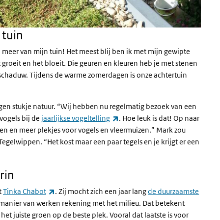
 tuin
l meer van mijn tuin! Het meest blij ben ik met mijn gewipte
et groeit en het bloeit. Die geuren en kleuren heb je met stenen
 schaduw. Tijdens de warme zomerdagen is onze achtertuin
igen stukje natuur. “Wij hebben nu regelmatig bezoek van een
(externe link)
 vogels bij de
jaarlijkse vogeltelling
. Hoe leuk is dat! Op naar
n en meer plekjes voor vogels en vleermuizen.” Mark zou
gelwippen. “Het kost maar een paar tegels en je krijgt er een
rin
(externe link)
t
Tinka Chabot
.
Zij mocht zich een jaar lang
de duurzaamste
manier van werken rekening met het milieu. Dat betekent
et juiste groen op de beste plek. Vooral dat laatste is voor