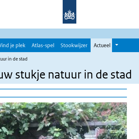
Vind je plek
Atlas-spel
Stookwijzer
Actueel
uur in de stad
w stukje natuur in de stad