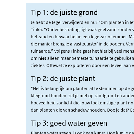
Tip 1: de juiste grond
Je hebt de tegel verwijderd en nu? “Om planten in le
Tinka. “Onder bestrating ligt vaak geel zand zonder
het zand en bewaar het in een lege zak of emmer. M
die manier breng je alvast zuurstof in de bodem. V
tuinaarde.” Volgens Tinka gaat het hier bij veel mense
om
niet
alleen maar bemeste tuinaarde te gebruiken.
ziektes. Oftewel ze exploderen door een teveel aan 
Tip 2: de juiste plant
“Het is belangrijk om planten af te stemmen op de gr
kleigrond houden, zet je niet op zandgrond en ande
hoeveelheid zonlicht die jouw toekomstige plant nod
dan planten die van schaduw houden. Doe je dat? Ee
Tip 3: goed water geven
Planten water geven, is ook een kunst. Hoe kun je da