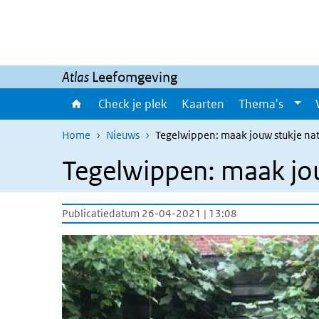
Overslaan en naar de inhoud gaan
Direct naar de hoofdnavigatie
Atlas
Leefomgeving
Check je plek
Kaarten
Thema's
Home
Nieuws
Tegelwippen: maak jouw stukje nat
Tegelwippen: maak jou
Publicatiedatum 26-04-2021 | 13:08