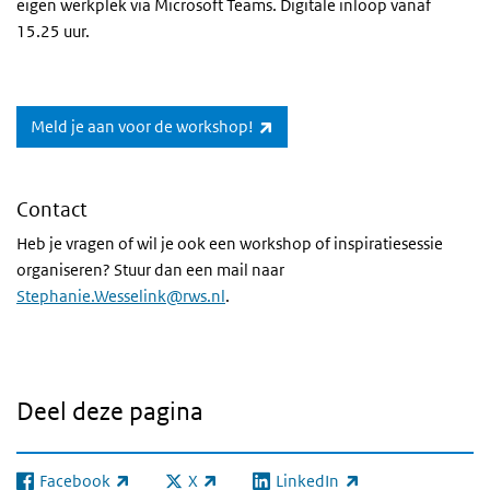
eigen werkplek via Microsoft Teams. Digitale inloop vanaf
15.25 uur.
(externe link)
Meld je aan voor de workshop!
Contact
Heb je vragen of wil je ook een workshop of inspiratiesessie
organiseren? Stuur dan een mail naar
Stephanie.Wesselink@rws.nl
.
Deel deze pagina
Facebook
X
LinkedIn
(externe link)
(externe link)
(externe link)