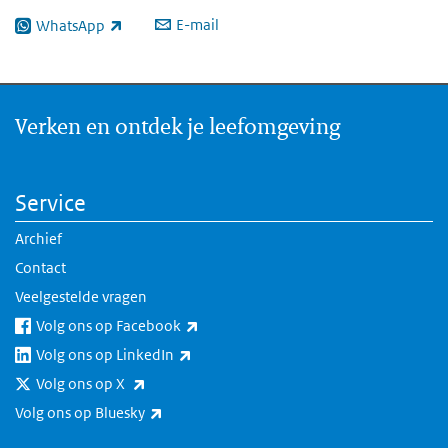
E-mail
WhatsApp
(externe link)
Verken en ontdek je leefomgeving
Service
Archief
Contact
Veelgestelde vragen
(externe link)
Volg ons op Facebook
(externe link)
Volg ons op LinkedIn
(externe link)
Volg ons op X
(externe link)
Volg ons op Bluesky