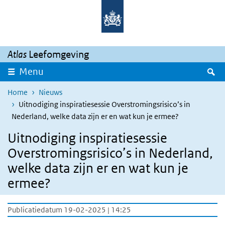
Overslaan en naar de inhoud gaan
Direct naar de hoofdnavigatie
Atlas
Leefomgeving
Z
Menu
Home
Nieuws
Uitnodiging inspiratiesessie Overstromingsrisico’s in
Nederland, welke data zijn er en wat kun je ermee?
Uitnodiging inspiratiesessie
Overstromingsrisico’s in Nederland,
welke data zijn er en wat kun je
ermee?
Publicatiedatum 19-02-2025 | 14:25