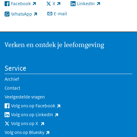
Facebook
X
LinkedIn
(externe link)
(externe link)
(externe link)
E-mail
WhatsApp
(externe link)
Verken en ontdek je leefomgeving
Service
Archief
Contact
Veelgestelde vragen
(externe link)
Volg ons op Facebook
(externe link)
Volg ons op LinkedIn
(externe link)
Volg ons op X
(externe link)
Volg ons op Bluesky