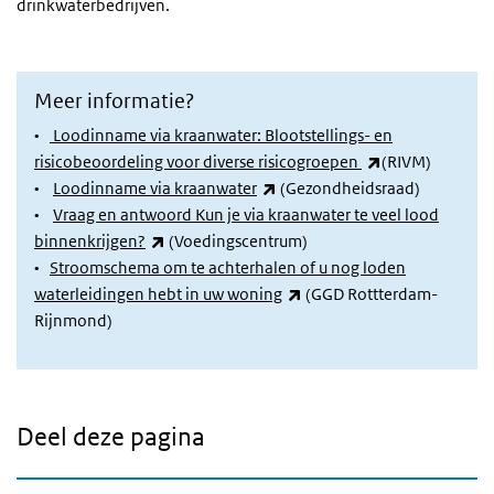
drinkwaterbedrijven.
Meer informatie?
•
Loodinname via kraanwater: Blootstellings- en
(externe link)
risicobeoordeling voor diverse risicogroepen
(RIVM)
(externe link)
•
Loodinname via kraanwater
(Gezondheidsraad)
•
Vraag en antwoord Kun je via kraanwater te veel lood
(externe link)
binnenkrijgen?
(Voedingscentrum)
•
Stroomschema om te achterhalen of u nog loden
(externe link)
waterleidingen hebt in uw woning
(GGD Rottterdam-
Rijnmond)
Deel deze pagina