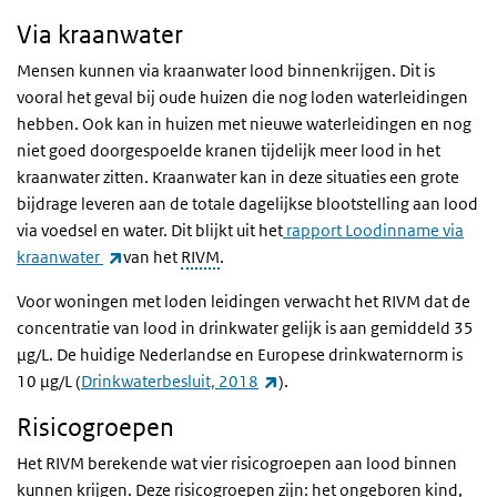
Via kraanwater
Mensen kunnen via kraanwater lood binnenkrijgen. Dit is
vooral het geval bij oude huizen die nog loden waterleidingen
hebben. Ook kan in huizen met nieuwe waterleidingen en nog
niet goed doorgespoelde kranen tijdelijk meer lood in het
kraanwater zitten. Kraanwater kan in deze situaties een grote
bijdrage leveren aan de totale dagelijkse blootstelling aan lood
via voedsel en water. Dit blijkt uit het
rapport Loodinname via
(externe link)
kraanwater
van het
RIVM
.
Voor woningen met loden leidingen verwacht het RIVM dat de
concentratie van lood in drinkwater gelijk is aan gemiddeld 35
µg/L. De huidige Nederlandse en Europese drinkwaternorm is
(externe link)
10 µg/L (
Drinkwaterbesluit, 2018
).
Risicogroepen
Het RIVM berekende wat vier risicogroepen aan lood binnen
kunnen krijgen. Deze risicogroepen zijn: het ongeboren kind,