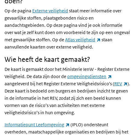
doen?
Op de pagina
Externe veiligheid
staat meer informatie over
gevaarlijke stoffen, plaatsgebonden risico en
aandachtsgebieden. Op deze pagina vind je ook informatie
over wat je zelf kunt doen om voorbereid te zijn op een ongeval
(externe link)
met gevaarlijke stoffen. Op de
Atlas veiligheid
staan
aanvullende kaarten over externe veiligheid.
Wie heeft de kaart gemaakt?
De kaart is gemaakt door het Ministerie IenW - Register Externe
(externe lin
Veiligheid. De data zijn door de
omgevingsdiensten
(ext
aangeleverd bij het Register Externe Veiligheidsrisico's (
REV
).
Deze kaart is bedoeld om burgers en bedrijven inzicht te geven
in de informatie in het REV, zodat zij zich een beeld kunnen
vormen van de risico’s van activiteiten met externe
veiligheidsrisico’s in hun omgeving.
(externe link)
Informatiepunt Leefomgeving
(IPLO) ondersteunt
overheden, maatschappelijke organisaties en bedrijven bij het