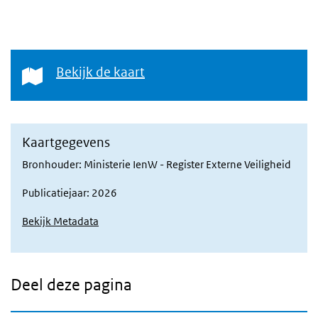
Bekijk de kaart
Bekijk de kaart
Kaartgegevens
Bronhouder: Ministerie IenW - Register Externe Veiligheid
Publicatiejaar: 2026
Bekijk Metadata
Deel deze pagina