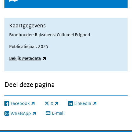
Kaartgegevens
Bronhouder: Rijksdienst Cultureel Erfgoed
Publicatiejaar: 2025
(externe link)
Bekijk Metadata
Deel deze pagina
Facebook
X
LinkedIn
(externe link)
(externe link)
(externe link)
E-mail
WhatsApp
(externe link)