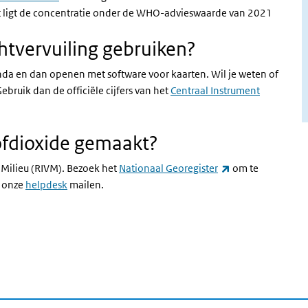
t ligt de concentratie onder de WHO-advieswaarde van 2021
htvervuiling gebruiken?
nda en dan openen met software voor kaarten. Wil je weten of
ebruik dan de officiële cijfers van het
Centraal Instrument
tofdioxide gemaakt?
(externe link)
 Milieu (RIVM). Bezoek het
Nationaal Georegister
om te
e onze
helpdesk
mailen.