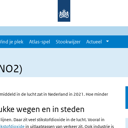
Vind je plek
Atlas-spel
Stookwijzer
Actueel
(NO2)
emiddeld in de lucht zat in Nederland in 2021. Hoe minder
rukke wegen en in steden
jnen. Daar zit veel stikstofdioxide in de lucht. Vooral in
tikstofdioxide
in uitlaatgassen van verkeer zit. Ook industrie is