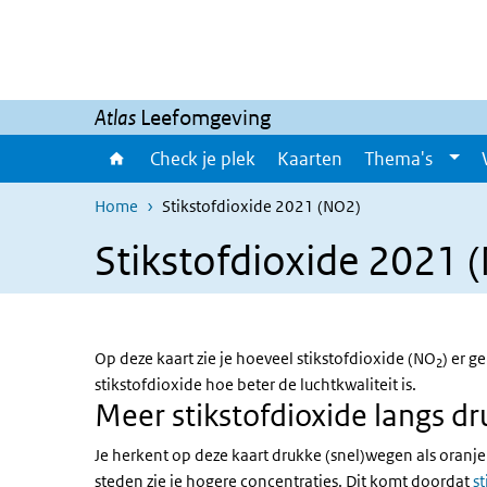
Overslaan en naar de inhoud gaan
Direct naar de hoofdnavigatie
Atlas
Leefomgeving
Check je plek
Kaarten
Thema's
Home
Stikstofdioxide 2021 (NO2)
Stikstofdioxide 2021 
Op deze kaart zie je hoeveel stikstofdioxide (NO
) er g
2
stikstofdioxide hoe beter de luchtkwaliteit is.
Meer stikstofdioxide langs d
Je herkent op deze kaart drukke (snel)wegen als oranje li
steden zie je hogere concentraties. Dit komt doordat
s