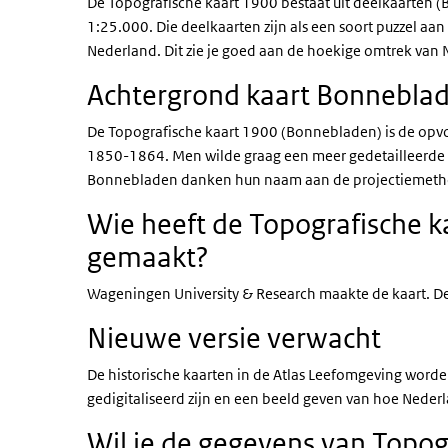
De Topografische kaart 1900 bestaat uit deelkaarten 
1:25.000. Die deelkaarten zijn als een soort puzzel aan
Nederland. Dit zie je goed aan de hoekige omtrek van 
Achtergrond kaart Bonnebla
De Topografische kaart 1900 (Bonnebladen) is de opvol
1850-1864. Men wilde graag een meer gedetailleerde 
Bonnebladen danken hun naam aan de projectiemethod
Wie heeft de Topografische 
gemaakt?
Wageningen University & Research maakte de kaart. De R
Nieuwe versie verwacht
De historische kaarten in de Atlas Leefomgeving worde
gedigitaliseerd zijn en een beeld geven van hoe Nederla
Wil je de gegevens van Topog