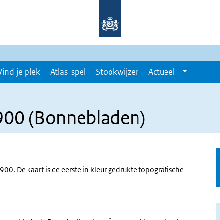
Vind je plek
Atlas-spel
Stookwijzer
Actueel
1900 (Bonnebladen)
900. De kaart is de eerste in kleur gedrukte topografische