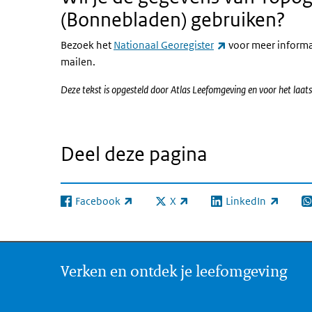
(Bonnebladen) gebruiken?
(externe link)
Bezoek het
Nationaal Georegister
voor meer informat
mailen.
Deze tekst is opgesteld door Atlas Leefomgeving en voor het la
Deel deze pagina
Facebook
X
LinkedIn
(externe link)
(externe link)
(externe link)
(e
Verken en ontdek je leefomgeving