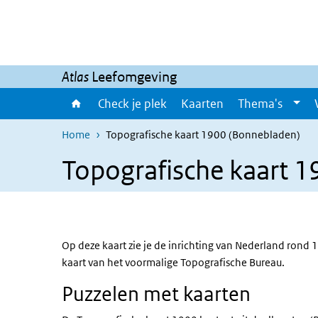
Overslaan en naar de inhoud gaan
Direct naar de hoofdnavigatie
Atlas
Leefomgeving
Check je plek
Kaarten
Thema's
Home
Topografische kaart 1900 (Bonnebladen)
Topografische kaart 
Op deze kaart zie je de inrichting van Nederland rond 1
kaart van het voormalige Topografische Bureau.
Puzzelen met kaarten