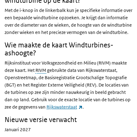
windturbine op de kaart?
Met de i-knop in de linkerbalk kun je specifieke informatie over
een bepaalde windturbine opzoeken. Je krijgt dan informatie
over de diameter van de wieken, de hoogte van de windturbine
zonder wieken en het precieze vermogen van de windturbine.
Wie maakte de kaart Windturbines-
ashoogte?
Rijksinstituut voor Volksgezondheid en Milieu (RIVM) maakte
deze kaart. Het
RIVM
gebruikte data van Rijkswaterstaat,
Openstreetmap, de Basisregistratie Grootschalige Topografie
(BGT) en het Register Externe Veiligheid (REV). De locaties van
de turbines op zee zijn minder nauwkeurig in beeld gebracht
dan op land. Gebruik voor de exacte locatie van de turbines op
(externe link)
zee de gegevens van
Rijkswaterstaat
.
Nieuwe versie verwacht
Januari 2027