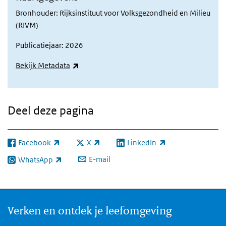
Bronhouder: Rijksinstituut voor Volksgezondheid en Milieu
(RIVM)
Publicatiejaar: 2026
(externe link)
Bekijk Metadata
Deel deze pagina
Facebook
X
LinkedIn
(externe link)
(externe link)
(externe link)
E-mail
WhatsApp
(externe link)
Verken en ontdek je leefomgeving