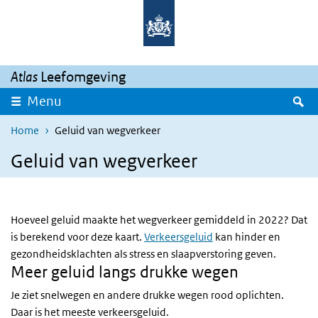
Overslaan en naar de inhoud gaan
Direct naar de hoofdnavigatie
Atlas
Leefomgeving
Z
Menu
Home
Geluid van wegverkeer
Geluid van wegverkeer
Hoeveel geluid maakte het wegverkeer gemiddeld in 2022? Dat
is berekend voor deze kaart.
Verkeersgeluid
kan hinder en
gezondheidsklachten als stress en slaapverstoring geven.
Meer geluid langs drukke wegen
Je ziet snelwegen en andere drukke wegen rood oplichten.
Daar is het meeste verkeersgeluid.