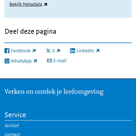
(externe link)
Bekijk Metadata
Deel deze pagina
Facebook
X
LinkedIn
(externe link)
(externe link)
(externe link)
E-mail
WhatsApp
(externe link)
Verken en ontdek je leefomgeving
Service
Archief
Contact