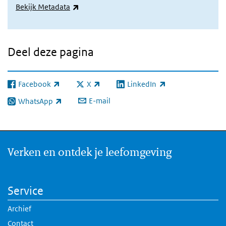
(externe link)
Bekijk Metadata
Deel deze pagina
Facebook
X
LinkedIn
(externe link)
(externe link)
(externe link)
E-mail
WhatsApp
(externe link)
Verken en ontdek je leefomgeving
Service
Archief
Contact