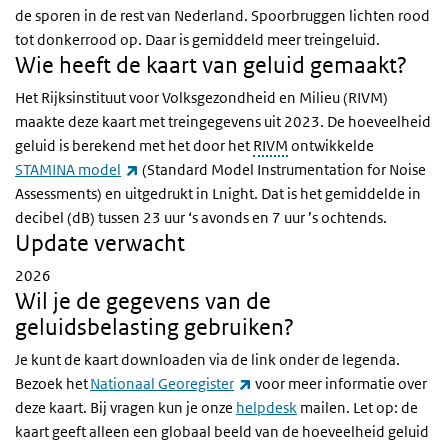
de sporen in de rest van Nederland. Spoorbruggen lichten rood
tot donkerrood op. Daar is gemiddeld meer treingeluid.
Wie heeft de kaart van geluid gemaakt?
Het Rijksinstituut voor Volksgezondheid en Milieu (RIVM)
maakte deze kaart met treingegevens uit 2023. De hoeveelheid
geluid is berekend met het door het
RIVM
ontwikkelde
(externe link)
STAMINA model
(Standard Model Instrumentation for Noise
Assessments) en uitgedrukt in Lnight. Dat is het gemiddelde in
decibel (dB) tussen 23 uur ‘s avonds en 7 uur ’s ochtends.
Update verwacht
2026
Wil je de gegevens van de
geluidsbelasting gebruiken?
Je kunt de kaart downloaden via de link onder de legenda.
(externe link)
Bezoek het
Nationaal Georegister
voor meer informatie over
deze kaart. Bij vragen kun je onze
helpdesk
mailen. Let op: de
kaart geeft alleen een globaal beeld van de hoeveelheid geluid