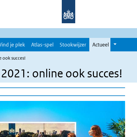
Vind je plek
Atlas-spel
Stookwijzer
Actueel
e ook succes!
 2021: online ook succes!