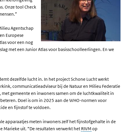
as. Onze tool Check
zachter
 mensen.”
te
zetten.
 Milieu Agentschap
een Europese
tlas voor een nog
lag met een Junior Atlas voor basisschoolleerlingen. En we
emt dezelfde lucht in. In het project Schone Lucht werkt
kink, communicatieadviseur bij de Natuur en Milieu Federatie
, met gemeente en inwoners samen om de luchtkwaliteit in
beteren. Doel is om in 2025 aan de WHO-normen voor
xide en fijnstof te voldoen.
le apparaatjes meten inwoners zelf het fijnstofgehalte in de
de Marieke uit. “De resultaten verwerkt het
RIVM
op