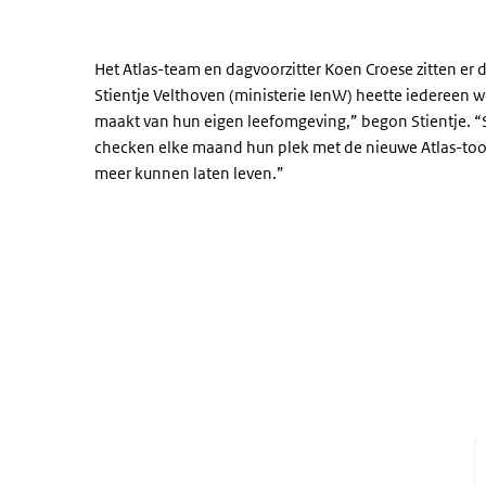
Het Atlas-team en dagvoorzitter Koen Croese zitten er di
Stientje Velthoven (ministerie IenW) heette iedereen 
maakt van hun eigen leefomgeving,” begon Stientje. 
checken elke maand hun plek met de nieuwe Atlas-tool
meer kunnen laten leven.”
Film 1 Stas
Video
Player