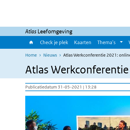
Overslaan en naar de inhoud gaan
Direct naar de hoofdnavigatie
Atlas
Leefomgeving
Check je plek
Kaarten
Thema's
Home
Nieuws
Atlas Werkconferentie 2021: onlin
Atlas Werkconferentie
Publicatiedatum 31-05-2021 | 13:28