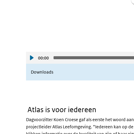
00:00
Downloads
Atlas is voor iedereen
Dagvoorzitter Koen Croese gaf als eerste het woord a
projectleider Atlas Leefomgeving. “Iedereen kan op de
klikken informatie over de kwaliteit van zijn of haar e