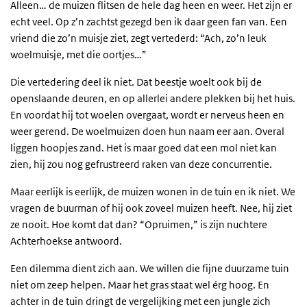
Alleen… de muizen flitsen de hele dag heen en weer. Het zijn er
echt veel. Op z’n zachtst gezegd ben ik daar geen fan van. Een
vriend die zo’n muisje ziet, zegt vertederd: “Ach, zo’n leuk
woelmuisje, met die oortjes…”
Die vertedering deel ik niet. Dat beestje woelt ook bij de
openslaande deuren, en op allerlei andere plekken bij het huis.
En voordat hij tot woelen overgaat, wordt er nerveus heen en
weer gerend. De woelmuizen doen hun naam eer aan. Overal
liggen hoopjes zand. Het is maar goed dat een mol niet kan
zien, hij zou nog gefrustreerd raken van deze concurrentie.
Maar eerlijk is eerlijk, de muizen wonen in de tuin en ik niet. We
vragen de buurman of hij ook zoveel muizen heeft. Nee, hij ziet
ze nooit. Hoe komt dat dan? “Opruimen,” is zijn nuchtere
Achterhoekse antwoord.
Een dilemma dient zich aan. We willen die fijne duurzame tuin
niet om zeep helpen. Maar het gras staat wel érg hoog. En
achter in de tuin dringt de vergelijking met een jungle zich