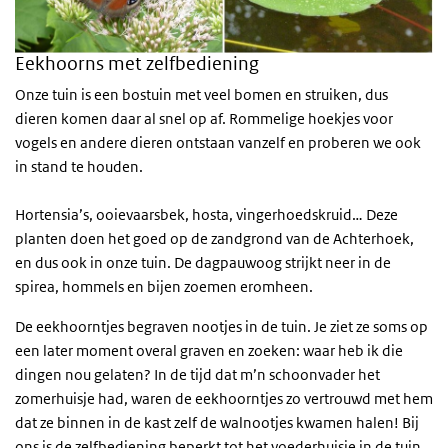
Eekhoorns met zelfbediening
Onze tuin is een bostuin met veel bomen en struiken, dus
dieren komen daar al snel op af. Rommelige hoekjes voor
vogels en andere dieren ontstaan vanzelf en proberen we ook
in stand te houden.
Hortensia’s, ooievaarsbek, hosta, vingerhoedskruid… Deze
planten doen het goed op de zandgrond van de Achterhoek,
en dus ook in onze tuin. De dagpauwoog strijkt neer in de
spirea, hommels en bijen zoemen eromheen.
De eekhoorntjes begraven nootjes in de tuin. Je ziet ze soms op
een later moment overal graven en zoeken: waar heb ik die
dingen nou gelaten? In de tijd dat m’n schoonvader het
zomerhuisje had, waren de eekhoorntjes zo vertrouwd met hem
dat ze binnen in de kast zelf de walnootjes kwamen halen! Bij
ons is de zelfbediening beperkt tot het voederhuisje in de tuin.