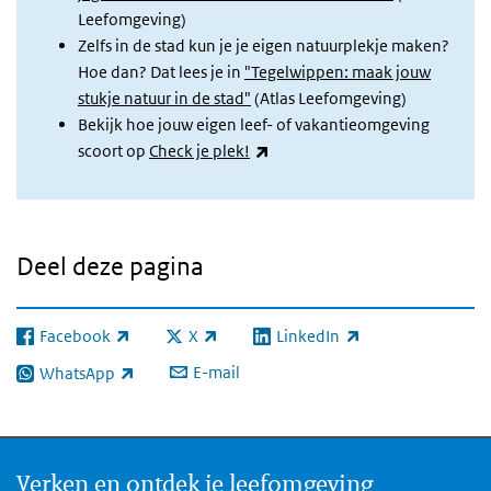
Leefomgeving)
Zelfs in de stad kun je je eigen natuurplekje maken?
Hoe dan? Dat lees je in
"
Tegelwippen: maak jouw
stukje natuur in de stad
"
(Atlas Leefomgeving)
Bekijk hoe jouw eigen leef- of vakantieomgeving
(externe link)
scoort op
Check je plek!
Deel deze pagina
Facebook
X
LinkedIn
(externe link)
(externe link)
(externe link)
E-mail
WhatsApp
(externe link)
Verken en ontdek je leefomgeving