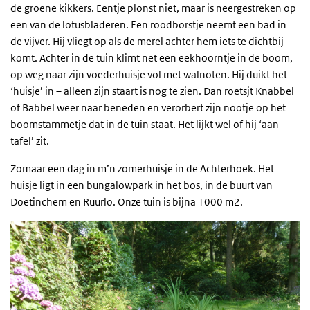
de groene kikkers. Eentje plonst niet, maar is neergestreken op
een van de lotusbladeren. Een roodborstje neemt een bad in
de vijver. Hij vliegt op als de merel achter hem iets te dichtbij
komt. Achter in de tuin klimt net een eekhoorntje in de boom,
op weg naar zijn voederhuisje vol met walnoten. Hij duikt het
‘huisje’ in – alleen zijn staart is nog te zien. Dan roetsjt Knabbel
of Babbel weer naar beneden en verorbert zijn nootje op het
boomstammetje dat in de tuin staat. Het lijkt wel of hij ‘aan
tafel’ zit.
Zomaar een dag in m’n zomerhuisje in de Achterhoek. Het
huisje ligt in een bungalowpark in het bos, in de buurt van
Doetinchem en Ruurlo. Onze tuin is bijna 1000 m2.