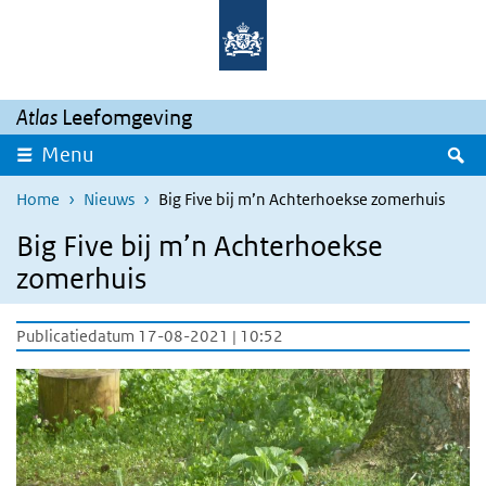
Overslaan en naar de inhoud gaan
Direct naar de hoofdnavigatie
Atlas
Leefomgeving
Z
Menu
Home
Nieuws
Big Five bij m’n Achterhoekse zomerhuis
Big Five bij m’n Achterhoekse
zomerhuis
Publicatiedatum 17-08-2021 | 10:52