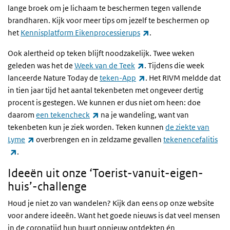
lange broek om je lichaam te beschermen tegen vallende
brandharen. Kijk voor meer tips om jezelf te beschermen op
(externe link)
het
Kennisplatform Eikenprocessierups
.
Ook alertheid op teken blijft noodzakelijk. Twee weken
(externe link)
geleden was het de
Week van de Teek
. Tijdens die week
(externe link)
lanceerde Nature Today de
teken-App
. Het RIVM meldde dat
in tien jaar tijd het aantal tekenbeten met ongeveer dertig
procent is gestegen. We kunnen er dus niet om heen: doe
(externe link)
daarom
een tekencheck
na je wandeling, want van
tekenbeten kun je ziek worden. Teken kunnen
de ziekte van
(externe link)
Lyme
overbrengen en in zeldzame gevallen
tekenencefalitis
(externe link)
.
Ideeën uit onze ‘Toerist-vanuit-eigen-
huis’-challenge
Houd je niet zo van wandelen? Kijk dan eens op onze website
voor andere ideeën. Want het goede nieuws is dat veel mensen
in de coronatijd hun buurt opnieuw ontdekten én