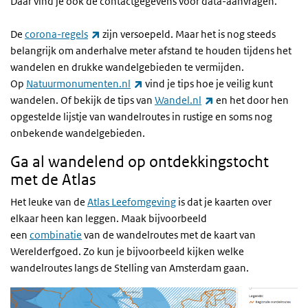
Daar vind je ook de contactgegevens voor data-aanvragen.
(externe link)
De
corona-regels
zijn versoepeld. Maar het is nog steeds
belangrijk om anderhalve meter afstand te houden tijdens het
wandelen en drukke wandelgebieden te vermijden.
(externe link)
Op
Natuurmonumenten.nl
vind je tips hoe je veilig kunt
(externe link)
wandelen. Of bekijk de tips van
Wandel.nl
en het door hen
opgestelde lijstje van wandelroutes in rustige en soms nog
onbekende wandelgebieden.
Ga al wandelend op ontdekkingstocht
met de Atlas
Het leuke van de
Atlas Leefomgeving
is dat je kaarten over
elkaar heen kan leggen. Maak bijvoorbeeld
een
combinatie
van de wandelroutes met de kaart van
Werelderfgoed. Zo kun je bijvoorbeeld kijken welke
wandelroutes langs de Stelling van Amsterdam gaan.