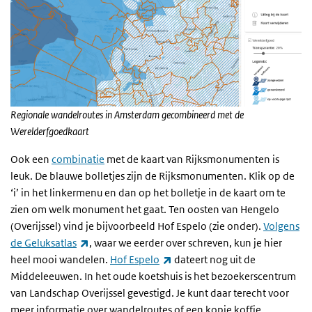
Regionale wandelroutes in Amsterdam gecombineerd met de
Werelderfgoedkaart
Ook een
combinatie
met de kaart van Rijksmonumenten is
leuk. De blauwe bolletjes zijn de Rijksmonumenten. Klik op de
‘i’ in het linkermenu en dan op het bolletje in de kaart om te
zien om welk monument het gaat. Ten oosten van Hengelo
(Overijssel) vind je bijvoorbeeld Hof Espelo (zie onder).
Volgens
(externe link)
de Geluksatlas
, waar we eerder over schreven, kun je hier
(externe link)
heel mooi wandelen.
Hof Espelo
dateert nog uit de
Middeleeuwen. In het oude koetshuis is het bezoekerscentrum
van Landschap Overijssel gevestigd. Je kunt daar terecht voor
meer informatie over wandelroutes of een kopje koffie.