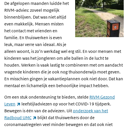
De afgelopen maanden luidde het
RIVM-advies: zoveel mogelijk
binnenblijven. Dat was niet altijd
even makkelijk. Mensen misten
het contact met vrienden en
familie. En thuiswerken is even
leuk, maar verre van ideaal. Als je
alleen woont, is zo’n werkdag wel erg stil. En voor mensen met
kinderen was het jongleren om alle ballen in de lucht te
houden. Werken is vaak lastig te combineren met om aandacht
vragende kinderen die je ook nog thuisonderwijs moet geven.
En misschien gingen je vakantieplannen ook niet door. Dat kan
mentaal en lichamelijk een behoorlijke impact hebben.
Om een stuk ondersteuning te bieden, stelde
RIVM Gezond
(externe link)
Leven
leefstijladviezen op voor het COVID-19 tijdperk.
Bewegen is één van de adviezen. Uit
onderzoek van het
(externe link)
Radboud UMC
blijkt dat thuiswerkers door de
coronamaatregelen veel minder bewegen en dat ook niet