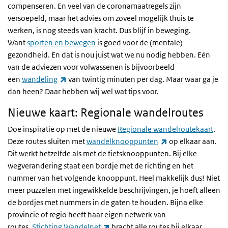
compenseren. En veel van de coronamaatregels zijn
versoepeld, maar het advies om zoveel mogelijk thuis te
werken, is nog steeds van kracht. Dus blijf in beweging.
Want
sporten en bewegen
is goed voor de (mentale)
gezondheid. En dat is nou juist wat we nu nodig hebben. Eén
van de adviezen voor volwassenen is bijvoorbeeld
(externe link)
een
wandeling
van twintig minuten per dag. Maar waar ga je
dan heen? Daar hebben wij wel wat tips voor.
Nieuwe kaart: Regionale wandelroutes
Doe inspiratie op met de nieuwe
Regionale wandelroutekaart
.
(externe link)
Deze routes sluiten met
wandelknooppunten
op elkaar aan.
Dit werkt hetzelfde als met de fietsknooppunten. Bij elke
wegverandering staat een bordje met de richting en het
nummer van het volgende knooppunt. Heel makkelijk dus! Niet
meer puzzelen met ingewikkelde beschrijvingen, je hoeft alleen
de bordjes met nummers in de gaten te houden. Bijna elke
provincie of regio heeft haar eigen netwerk van
(externe link)
routes.
Stichting Wandelnet
bracht alle routes bij elkaar.