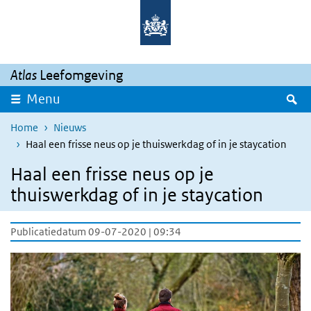
Overslaan en naar de inhoud gaan
Direct naar de hoofdnavigatie
Atlas
Leefomgeving
Z
Menu
Home
Nieuws
Haal een frisse neus op je thuiswerkdag of in je staycation
Haal een frisse neus op je
thuiswerkdag of in je staycation
Publicatiedatum 09-07-2020 | 09:34