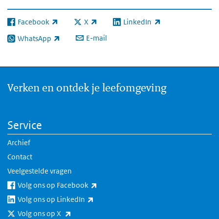
Facebook
X
LinkedIn
(externe link)
(externe link)
(externe link)
E-mail
WhatsApp
(externe link)
Verken en ontdek je leefomgeving
Service
Archief
Contact
Veelgestelde vragen
(externe link)
Volg ons op Facebook
(externe link)
Volg ons op LinkedIn
(externe link)
Volg ons op X