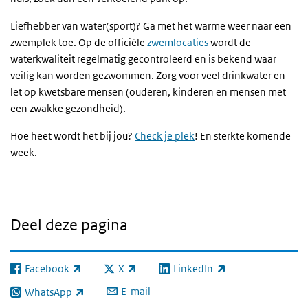
Liefhebber van water(sport)? Ga met het warme weer naar een
zwemplek toe. Op de officiële
zwemlocaties
wordt de
waterkwaliteit regelmatig gecontroleerd en is bekend waar
veilig kan worden gezwommen. Zorg voor veel drinkwater en
let op kwetsbare mensen (ouderen, kinderen en mensen met
een zwakke gezondheid).
Hoe heet wordt het bij jou?
Check je plek
! En sterkte komende
week.
Deel deze pagina
Facebook
X
LinkedIn
(externe link)
(externe link)
(externe link)
E-mail
WhatsApp
(externe link)