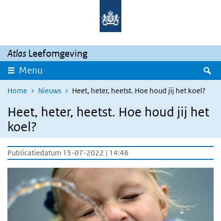
Overslaan en naar de inhoud gaan
Direct naar de hoofdnavigatie
Atlas
Leefomgeving
Z
Menu
Home
Nieuws
Heet, heter, heetst. Hoe houd jij het koel?
Heet, heter, heetst. Hoe houd jij het
koel?
Publicatiedatum 15-07-2022 | 14:46