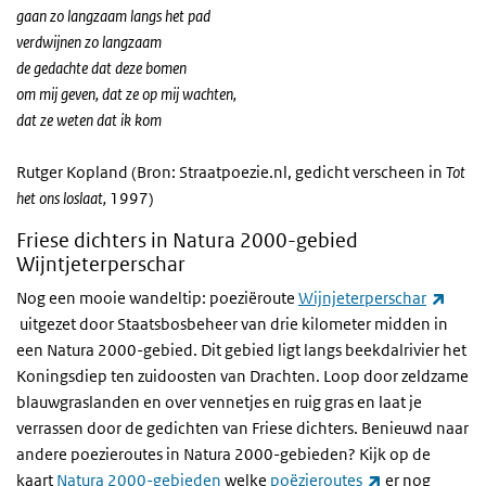
gaan zo langzaam langs het pad
verdwijnen zo langzaam
de gedachte dat deze bomen
om mij geven, dat ze op mij wachten,
dat ze weten dat ik kom
Rutger Kopland (Bron: Straatpoezie.nl, gedicht verscheen in
Tot
het ons loslaat,
1997)
Friese dichters in Natura 2000-gebied
Wijntjeterperschar
Nog een mooie wandeltip: poeziëroute
Wijnjeterperschar
(externe link)
uitgezet door Staatsbosbeheer van drie kilometer midden in
een Natura 2000-gebied. Dit gebied ligt langs beekdalrivier het
Koningsdiep ten zuidoosten van Drachten. Loop door zeldzame
blauwgraslanden en over vennetjes en ruig gras en laat je
verrassen door de gedichten van Friese dichters. Benieuwd naar
andere poezieroutes in Natura 2000-gebieden? Kijk op de
(externe link)
kaart
Natura 2000-gebieden
welke
poëzieroutes
er nog