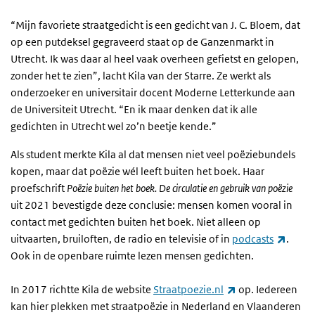
“Mijn favoriete straatgedicht is een gedicht van J. C. Bloem, dat
op een putdeksel gegraveerd staat op de Ganzenmarkt in
Utrecht. Ik was daar al heel vaak overheen gefietst en gelopen,
zonder het te zien”, lacht Kila van der Starre. Ze werkt als
onderzoeker en universitair docent Moderne Letterkunde aan
de Universiteit Utrecht. “En ik maar denken dat ik alle
gedichten in Utrecht wel zo’n beetje kende.”
Als student merkte Kila al dat mensen niet veel poëziebundels
kopen, maar dat poëzie wél leeft buiten het boek. Haar
proefschrift
Poëzie buiten het boek. De circulatie en gebruik van poëzie
uit 2021 bevestigde deze conclusie: mensen komen vooral in
contact met gedichten buiten het boek. Niet alleen op
(exter
uitvaarten, bruiloften, de radio en televisie of in
podcasts
.
Ook in de openbare ruimte lezen mensen gedichten.
(externe link)
In 2017 richtte Kila de website
Straatpoezie.nl
op. Iedereen
kan hier plekken met straatpoëzie in Nederland en Vlaanderen