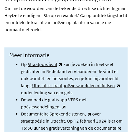
Om met de woorden van de bekende Utrechtse dichter Ingmar
Heytze te eindigen: ‘Sta op en wankel.’ Ga op ontdekkingstocht
en ontdek de kracht van poëzie op plaatsen waar je die
normaal niet zoekt.
Meer informatie
(externe link)
Op
Straatpoezie.nl
kun je zoeken in heel veel
gedichten in Nederland en Vlaanderen. Je vindt er
ook wandel- en fietsroutes, en je kan bijvoorbeeld
(exter
langs
Utrechtse straatpoëzie wandelen of fietsen
onder leiding van een gids.
Download de
gratis app VERS met
(externe link)
poëziewandelingen.
(externe link)
Documentaire Sprekende stenen,
over
straatpoëzie in Utrecht. Op 12 februari 2024 is er om
16:30 uur een gratis vertoning van de documentaire