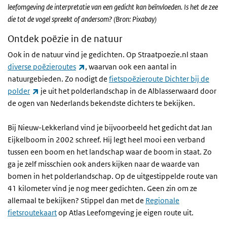
leefomgeving de interpretatie van een gedicht kan beïnvloeden. Is het de zee
die tot de vogel spreekt of andersom? (Bron: Pixabay)
Ontdek poëzie in de natuur
Ook in de natuur vind je gedichten. Op Straatpoezie.nl staan
(externe link)
diverse poëzieroutes
, waarvan ook een aantal in
natuurgebieden. Zo nodigt de
fietspoëzieroute Dichter bij de
(externe link)
polder
je uit het polderlandschap in de Alblasserwaard door
de ogen van Nederlands bekendste dichters te bekijken.
Bij Nieuw-Lekkerland vind je bijvoorbeeld het gedicht dat Jan
Eijkelboom in 2002 schreef. Hij legt heel mooi een verband
tussen een boom en het landschap waar de boom in staat. Zo
ga je zelf misschien ook anders kijken naar de waarde van
bomen in het polderlandschap. Op de uitgestippelde route van
41 kilometer vind je nog meer gedichten. Geen zin om ze
allemaal te bekijken? Stippel dan met de
Regionale
fietsroutekaart
op Atlas Leefomgeving je eigen route uit.