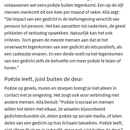
volwassenen wel eens poëzie buiten tegenkomt. Een op de vijf
mensen overkomt dit een keer per maand of vaker. Kila zegt:
“De impact van een gedicht in de leefomgeving verschilt van
persoon tot persoon. Het kan aanzetten tot nadenken, de geest
prikkelen of verbazing opwekken. Natuurlijk kan het ook
irriteren. Toch geven de meeste mensen aan dat ze het
onverwacht tegenkomen van een gedicht als iets positiefs, als
een cadeautje ervaren. En een derde voelt na het tegenkomen
van een gedicht zelfs de behoefte om meer poëzie te lezen of
horen."
Poëzie leeft, juist buiten de deur
Poëzie op gevels, muren en stoepen brengt je niet alleen in
contact met je omgeving. Het zorgt ook voor verbinding met
andere mensen. Kila besluit: “Poëzie is sociaal en mensen
willen het delen met elkaar. Ze wisselen bijvoorbeeld
gedichtenbundels uit, delen poëzie op sociale media, of laten
delen van een gedicht op hun lichaam tatoeëren. Poëzie leeft,
niet alleen thuis en in je hoofd, maar ook juist buiten de deur.”