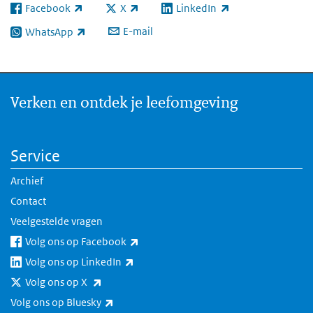
Facebook
X
LinkedIn
(externe link)
(externe link)
(externe link)
E-mail
WhatsApp
(externe link)
Verken en ontdek je leefomgeving
Service
Archief
Contact
Veelgestelde vragen
(externe link)
Volg ons op Facebook
(externe link)
Volg ons op LinkedIn
(externe link)
Volg ons op X
(externe link)
Volg ons op Bluesky