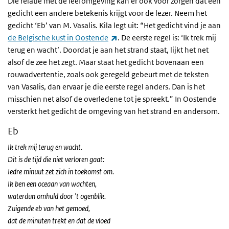
Die relatie met de leefomgeving kan er ook voor zorgen dat een
gedicht een andere betekenis krijgt voor de lezer. Neem het
gedicht ‘Eb’ van M. Vasalis. Kila legt uit: “Het gedicht vind je aan
(externe link)
de Belgische kust in Oostende
. De eerste regel is: ‘Ik trek mij
terug en wacht’. Doordat je aan het strand staat, lijkt het net
alsof de zee het zegt. Maar staat het gedicht bovenaan een
rouwadvertentie, zoals ook geregeld gebeurt met de teksten
van Vasalis, dan ervaar je die eerste regel anders. Dan is het
misschien net alsof de overledene tot je spreekt.” In Oostende
versterkt het gedicht de omgeving van het strand en andersom.
Eb
Ik trek mij terug en wacht.
Dit is de tijd die niet verloren gaat:
Iedre minuut zet zich in toekomst om.
Ik ben een oceaan van wachten,
waterdun omhuld door 't ogenblik.
Zuigende eb van het gemoed,
dat de minuten trekt en dat de vloed