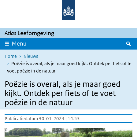
Overslaan en naar de inhoud gaan
Direct naar de hoofdnavigatie
Atlas
Leefomgeving
Z
Menu
Home
Nieuws
Poëzie is overal, als je maar goed kijkt. Ontdek per fiets of te
voet poëzie in de natuur
Poëzie is overal, als je maar goed
kijkt. Ontdek per fiets of te voet
poëzie in de natuur
Publicatiedatum 30-01-2024 | 14:53