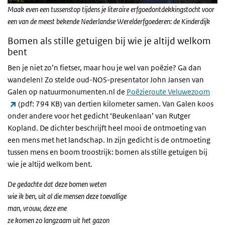
Maak even een tussenstop tijdens je literaire erfgoedontdekkingstocht voor
een van de meest bekende Nederlandse Werelderfgoederen: de Kinderdijk
Bomen als stille getuigen bij wie je altijd welkom
bent
Ben je niet zo’n fietser, maar hou je wel van poëzie? Ga dan
wandelen! Zo stelde oud-NOS-presentator John Jansen van
Galen op natuurmonumenten.nl de
Poëzieroute Veluwezoom
(externe link)
(pdf: 794 KB) van dertien kilometer samen. Van Galen koos
onder andere voor het gedicht ‘Beukenlaan’ van Rutger
Kopland. De dichter beschrijft heel mooi de ontmoeting van
een mens met het landschap. In zijn gedicht is de ontmoeting
tussen mens en boom troostrijk: bomen als stille getuigen bij
wie je altijd welkom bent.
De gedachte dat deze bomen weten
wie ik ben, uit al die mensen deze toevallige
man, vrouw, deze ene
ze komen zo langzaam uit het gazon