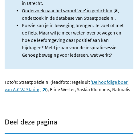
in Utrecht.
(externe l
Onderzoek naar het woord 'zee' in gedichten
,
onderzoek in de database van Straatpoezie.nl.
Poëzie kan je in beweging brengen. Te voet of met
de fiets. Maar wil je meer weten over bewegen en
hoe de leefomgeving daar positief aan kan
bijdragen? Meld je aan voor de inspiratiesessie
Genoeg beweging voor iedereen, wat werkt?
Foto's: Straatpoëzie.nl (leadfoto: regels uit
'De hoofdige boer'
(externe link)
van A.C.W. Staring
); Eline Wester; Saskia Klumpers, Naturalis
Deel deze pagina