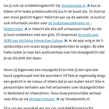
(externe lin
Ga jij ook op ontdekkingstocht? Op
Straatpoezie.nl
kun je
kijken of er leuke poëzieroutes bij jou in de buurt zijn. En kom je
een mooi gedicht tegen? Meld het aan op de website. Je kunt er
ook informatie vinden over
de poëziewandelingen en -
(externe link)
fietstochten
in Utrecht die Kila zelf ontworpen heeft en die
je kunt ontdekken met een gids. Of download
de gratis app
(externe link)
VERS van stichting Interactive Culture
. In de app volg je de S-
symbooltjes om routes langs straatgedichten te volgen. Bij elke
halte luister je naar een audioverhaal over het straatgedicht dat
je op die plek ziet staan.
Woon jij tegenover een muurgedicht en heb jij een speciale
band opgebouwd met die woorden? Of fiets je regelmatig langs
een gedicht in de natuur of elders dat je van buiten kent? Kila is
persoonlijke verhalen aan het verzamelen over straatgedichten
in Nederland en Vlaanderen. Stuur jouw persoonlijke verhaal
(externe link)
naar Kila op via
Verhaal insturen
op Straatpoezie.nl.
Sta op en wankel en ga op ontdekkingstocht