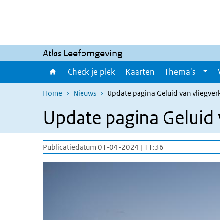
Overslaan en naar de inhoud gaan
Direct naar de hoofdnavigatie
Atlas
Leefomgeving
Check je plek
Kaarten
Thema's
Home
Nieuws
Update pagina Geluid van vliegver
Update pagina Geluid 
Publicatiedatum 01-04-2024 | 11:36