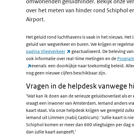
omwonenden geluidhinder. Bekijk onze ver
over het meten van hinder rond Schiphol e
Airport.
Het geluid rond luchthavens is vaak in het nieuws. Het 
geluid van wegverkeer en buren. We krijgen er regelmat
(externe link)
pagina Vliegverkeer
geactualiseerd. De beleving van 
ook informatie over real-time metingen en de
Program
(externe link)
evenals een doorkijkje naar toekomstig beleid. Al
nog geen nieuwe cijfers beschikbaar zijn.
Vragen in de helpdesk vanwege h
‘Wat kan ik doen aan de serieuze geluidsoverlast als er 
vraagt een inwoner van Amsterdam. Iemand anders vra
kaart staat. Via onze helpdesk krijgen we geregeld zul
iemand uit Limmen (nabij Castricum): ‘Jullie kaart is 
Schiphol komen er meer dan 600 vliegtuigen per dag ove
dan jullie kaart aangeeft.’