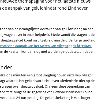
nieuwde themapagina voor het laatste nieuws
n de aanpak van geluidhinder rond Eindhoven
is één van de belangrijkste oorzaken van geluidhinder, na het
ig vragen over in onze helpdesk. Mede vanuit die vragen is de
vliegtuiggeluid komt nu uitgebreid aan de orde. En je vindt nu
matische Aanpak van het Meten van Vliegtuiggeluid (PAMV)
leen de kaarten konden nog niet worden ge-updatet, omdat er
inder
elke drie minuten een groot vliegtuig boven onze wijk vliegt?’
agt waarom het geluid van luchthaven Niederrhein niet op de
ke vragen over vliegtuiggeluid. Of neem deze opmerking van
niet correct. Volgens de gegevens van Bewonersaanspreekpunt
r en dat 24 uur per dag. De geluidsbelasting is veel hoger