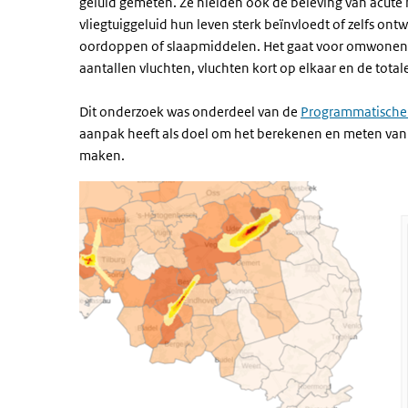
geluid gemeten. Ze hielden ook de beleving van acute
vliegtuiggeluid hun leven sterk beïnvloedt of zelfs ont
oordoppen of slaapmiddelen. Het gaat voor omwonend
aantallen vluchten, vluchten kort op elkaar en de total
Dit onderzoek was onderdeel van de
Programmatische 
aanpak heeft als doel om het berekenen en meten van 
maken.