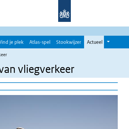
Vind je plek
Atlas-spel
Stookwijzer
Actueel
keer
van vliegverkeer