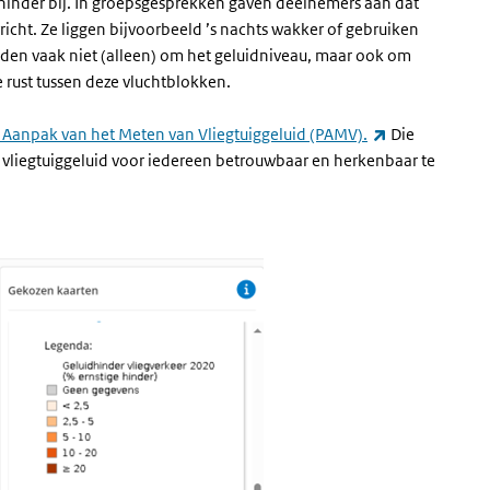
 hinder bij. In groepsgesprekken gaven deelnemers aan dat
wricht. Ze liggen bijvoorbeeld ’s nachts wakker of gebruiken
en vaak niet (alleen) om het geluidniveau, maar ook om
e rust tussen deze vluchtblokken.
(externe link)
Aanpak van het Meten van Vliegtuiggeluid (PAMV).
Die
vliegtuiggeluid voor iedereen betrouwbaar en herkenbaar te