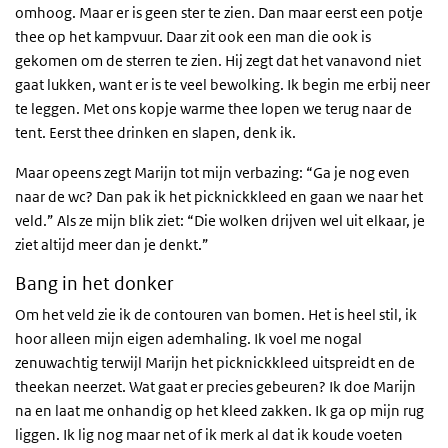
omhoog. Maar er is geen ster te zien. Dan maar eerst een potje
thee op het kampvuur. Daar zit ook een man die ook is
gekomen om de sterren te zien. Hij zegt dat het vanavond niet
gaat lukken, want er is te veel bewolking. Ik begin me erbij neer
te leggen. Met ons kopje warme thee lopen we terug naar de
tent. Eerst thee drinken en slapen, denk ik.
Maar opeens zegt Marijn tot mijn verbazing: “Ga je nog even
naar de wc? Dan pak ik het picknickkleed en gaan we naar het
veld.” Als ze mijn blik ziet: “Die wolken drijven wel uit elkaar, je
ziet altijd meer dan je denkt.”
Bang in het donker
Om het veld zie ik de contouren van bomen. Het is heel stil, ik
hoor alleen mijn eigen ademhaling. Ik voel me nogal
zenuwachtig terwijl Marijn het picknickkleed uitspreidt en de
theekan neerzet. Wat gaat er precies gebeuren? Ik doe Marijn
na en laat me onhandig op het kleed zakken. Ik ga op mijn rug
liggen. Ik lig nog maar net of ik merk al dat ik koude voeten