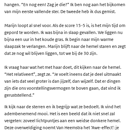
hangen. “En nog een! Zag je die?” Ik ben nog aan het bijkomen
van mijn eerste vallende ster. De tweede heb ik dus gemist.
Marijn loopt al snel voor. Als de score 15-5 is, is het mijn tijd om
gepord te worden. Ik was bijna in slaap gevallen. We liggen nu
bijna een uur in het koude gras. Ik begin naar mijn warme
slaapzak te verlangen. Marijn blijft naar de hemel staren en zegt
dat ze nog wil blijven liggen, tot we bij de 30 zijn.
Ik vraag haar wat het met haar doet, dit kijken naar de hemel.
“Het relativeert”, zegt ze. “Je voelt ineens dat je deel uitmaakt
van iets dat veel groter is dan jijzelf, dan wijzelf. Dat er dingen
zijn die ons voorstellingsvermogen te boven gaan, dat vind ik
geruststellend.”
Ik kijk naar de sterren en ik begrijp wat ze bedoelt. Ik vind het
adembenemend mooi. Het is een beeld dat ik niet snel zal
vergeten: zoveel lichtpuntjes aan een weidse donkere hemel.
Deze overweldiging noemt Van Heemstra het ‘Awe-effect': je