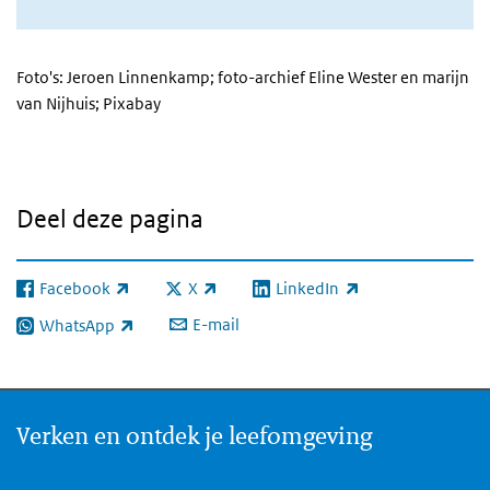
Foto's: Jeroen Linnenkamp; foto-archief Eline Wester en marijn
van Nijhuis; Pixabay
Deel deze pagina
Facebook
X
LinkedIn
(externe link)
(externe link)
(externe link)
E-mail
WhatsApp
(externe link)
Verken en ontdek je leefomgeving