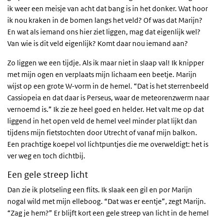
ik weer een meisje van acht dat bang is in het donker. Wat hoor
ik nou kraken in de bomen langs het veld? Of was dat Marijn?
En wat als iemand ons hier ziet liggen, mag dat eigenlijk wel?
Van wie is dit veld eigenlijk? Komt daar nou iemand aan?
Zo liggen we een tijdje. Als ik maar niet in slaap val! Ik knipper
met mijn ogen en verplaats mijn lichaam een beetje. Marijn
wijst op een grote W-vorm in de hemel. “Dat is het sterrenbeeld
Cassiopeia en dat daar is Perseus, waar de meteorenzwerm naar
vernoemd is.” Ik zie ze heel goed en helder. Het valt me op dat
liggend in het open veld de hemel veel minder plat lijkt dan
tijdens mijn fietstochten door Utrecht of vanaf mijn balkon.
Een prachtige koepel vol lichtpuntjes die me overweldigt: het is
ver weg en toch dichtbij.
Een gele streep licht
Dan zie ik plotseling een flits. Ik slaak een gil en por Marijn
nogal wild met mijn elleboog. “Dat was er eentje”, zegt Marijn.
“Zag je hem?” Er blijft kort een gele streep van licht in de hemel