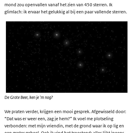
mond zou openvallen vanaf het zien van 450 sterren. Ik
glimlach: ik ervaar het gelukkig al bij een paar vallende sterren.
De Grote Beer, ken je 'm nog?
We praten verder, krijgen een mooi gesprek. Afgewisseld door:
“Dat was er weer een, zag je hem?” Ik voel me plotseling
verbonden: met mijn vriendin, met de grond waar ik op lig en
een groter geheel. Ook ik vind het troostend: alles lijkt ineens