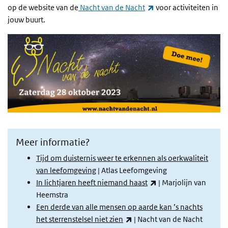
(externe link)
op de website van de
Nacht van de Nacht
voor activiteiten in
jouw buurt.
Meer informatie?
Tijd om duisternis weer te erkennen als oerkwaliteit
van leefomgeving
| Atlas Leefomgeving
(externe link)
In lichtjaren heeft niemand haast
| Marjolijn van
Heemstra
Een derde van alle mensen op aarde kan ’s nachts
(externe link)
het sterrenstelsel niet zien
| Nacht van de Nacht