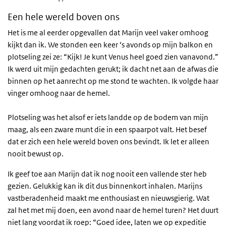
Een hele wereld boven ons
Het is me al eerder opgevallen dat Marijn veel vaker omhoog
kijkt dan ik. We stonden een keer ‘s avonds op mijn balkon en
plotseling zei ze: “Kijk! Je kunt Venus heel goed zien vanavond.”
Ik werd uit mijn gedachten gerukt; ik dacht net aan de afwas die
binnen op het aanrecht op me stond te wachten. Ik volgde haar
vinger omhoog naar de hemel.
Plotseling was het alsof er iets landde op de bodem van mijn
maag, als een zware munt die in een spaarpot valt. Het besef
dat er zich een hele wereld boven ons bevindt. Ik let er alleen
nooit bewust op.
Ik geef toe aan Marijn dat ik nog nooit een vallende ster heb
gezien. Gelukkig kan ik dit dus binnenkort inhalen. Marijns
vastberadenheid maakt me enthousiast en nieuwsgierig. Wat
zal het met mij doen, een avond naar de hemel turen? Het duurt
niet lang voordat ik roep: “Goed idee, laten we op expeditie