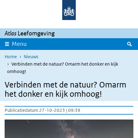
Overslaan en naar de inhoud gaan
Direct naar de hoofdnavigatie
Atlas
Leefomgeving
Z
Menu
Home
Nieuws
Verbinden met de natuur? Omarm het donker en kijk
omhoog!
Verbinden met de natuur? Omarm
het donker en kijk omhoog!
Publicatiedatum 27-10-2023 | 09:39