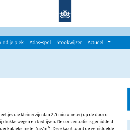
Vind je plek
Atlas-spel
Stookwijzer
Actueel
eeltjes die kleiner zijn dan 2,5 micrometer) op de door u
bij drukke wegen en bedrijven. De concentratie is gemiddeld
3
 per kubieke meter (µg/m
). Deze kaart toont de gemiddelde