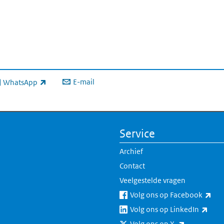
E-mail
WhatsApp
xterne link)
Service
Archief
Contact
Veelgestelde vragen
(ext
Volg ons op Facebook
(exte
Volg ons op LinkedIn
(externe lin
Volg ons op X