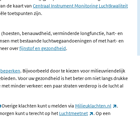
van de kaart van
Centraal Instrument Monitoring Luchtkwaliteit
iële toetspunten zijn.
en (hoesten, benauwdheid, verminderde longfunctie, hart- en
 Mensen met bestaande luchtwegaandoeningen of met hart- en
 meer over
fijnstof en gezondheid
.
n
beperken
. Bijvoorbeeld door te kiezen voor milieuvriendelijk
gebieden. Voor uw gezondheid is het beter om niet langs drukke
e met minder verkeer: een paar straten verderop is de lucht al
(externe link)
(externe li
Overige klachten kunt u melden via
Milieuklachten.nl
.
(externe link)
morgen kunt u terecht op het
Luchtmeetnet
. Op een
xterne link)