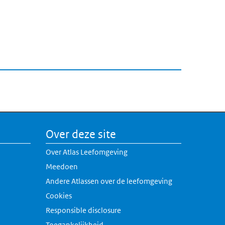
Over deze site
Over Atlas Leefomgeving
Meedoen
Andere Atlassen over de leefomgeving
erne link)
Cookies
rne link)
Responsible disclosure
k)
Toegankelijkheid