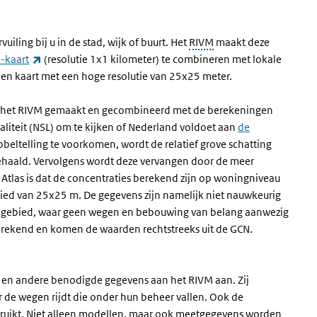
iling bij u in de stad, wijk of buurt. Het
RIVM
maakt deze
(externe link)
-kaart
(resolutie 1x1 kilometer) te combineren met lokale
 een kaart met een hoge resolutie van 25x25 meter.
r het RIVM gemaakt en gecombineerd met de berekeningen
teit (NSL) om te kijken of Nederland voldoet aan
de
bbeltelling te voorkomen, wordt de relatief grove schatting
 gehaald. Vervolgens wordt deze vervangen door de meer
 Atlas is dat de concentraties berekend zijn op woningniveau
ied van 25x25 m. De gegevens zijn namelijk niet nauwkeurig
tengebied, waar geen wegen en bebouwing van belang aanwezig
 berekend en komen de waarden rechtstreeks uit de GCN.
- en andere benodigde gegevens aan het RIVM aan. Zij
r de wegen rijdt die onder hun beheer vallen. Ook de
bruikt. Niet alleen modellen, maar ook meetgegevens worden