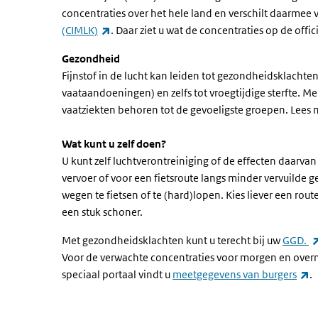
concentraties over het hele land en verschilt daarmee 
(externe link)
(CIMLK)
. Daar ziet u wat de concentraties op de offic
Gezondheid
Fijnstof in de lucht kan leiden tot gezondheidsklacht
vaataandoeningen) en zelfs tot vroegtijdige sterfte.
vaatziekten behoren tot de gevoeligste groepen. Lees
Wat kunt u zelf doen?
U kunt zelf luchtverontreiniging of de effecten daarva
vervoer of voor een fietsroute langs minder vervuilde 
wegen te fietsen of te (hard)lopen. Kies liever een rout
een stuk schoner.
Met gezondheidsklachten kunt u terecht bij uw
GGD.
Voor de verwachte concentraties voor morgen en over
(e
speciaal portaal vindt u
meetgegevens van burgers
.