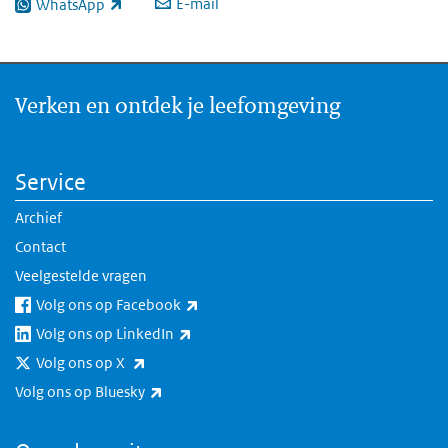
E-mail
WhatsApp
(externe link)
Verken en ontdek je leefomgeving
Service
Archief
Contact
Veelgestelde vragen
(externe link)
Volg ons op Facebook
(externe link)
Volg ons op LinkedIn
(externe link)
Volg ons op X
(externe link)
Volg ons op Bluesky