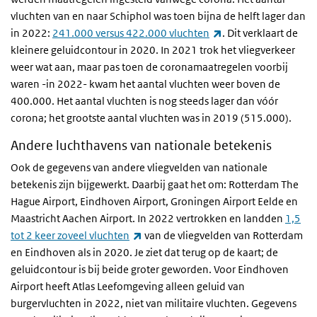
vluchten van en naar Schiphol was toen bijna de helft lager dan
(externe link)
in 2022:
241.000 versus 422.000 vluchten
. Dit verklaart de
kleinere geluidcontour in 2020. In 2021 trok het vliegverkeer
weer wat aan, maar pas toen de coronamaatregelen voorbij
waren -in 2022- kwam het aantal vluchten weer boven de
400.000. Het aantal vluchten is nog steeds lager dan vóór
corona; het grootste aantal vluchten was in 2019 (515.000).
Andere luchthavens van nationale betekenis
Ook de gegevens van andere vliegvelden van nationale
betekenis zijn bijgewerkt. Daarbij gaat het om: Rotterdam The
Hague Airport, Eindhoven Airport, Groningen Airport Eelde en
Maastricht Aachen Airport. In 2022 vertrokken en landden
1,5
(externe link)
tot 2 keer zoveel vluchten
van de vliegvelden van Rotterdam
en Eindhoven als in 2020. Je ziet dat terug op de kaart; de
geluidcontour is bij beide groter geworden. Voor Eindhoven
Airport heeft Atlas Leefomgeving alleen geluid van
burgervluchten in 2022, niet van militaire vluchten. Gegevens