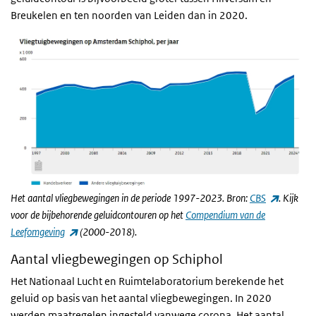
Breukelen en ten noorden van Leiden dan in 2020.
(externe l
Het aantal vliegbewegingen in de periode 1997-2023. Bron:
CBS
. Kijk
voor de bijbehorende geluidcontouren op het
Compendium van de
(externe link)
Leefomgeving
(2000-2018).
Aantal vliegbewegingen op Schiphol
Het Nationaal Lucht en Ruimtelaboratorium berekende het
geluid op basis van het aantal vliegbewegingen. In 2020
werden maatregelen ingesteld vanwege corona. Het aantal