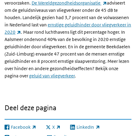
(externe link)
veroorzaken.
De Wereldgezondheidsorganisatie
adviseert
om de geluidsniveaus van vliegverkeer onder de 45 dB te
houden. Landelijk gezien had 3,7 procent van de volwassenen
in Nederland last van
ernstige geluidhinder door vliegverkeer in
(externe link)
2020
. Maar rond luchthavens ligt dit percentage hoger. In
Aalsmeer ondervond 40% van de bevolking in 2020 ernstige
geluidhinder door vliegverkeer. En in de gemeente Beekdaelen
(Zuid-Limburg) ervaarde 47 procent van de mensen ernstige
geluidhinder en 8 procent ernstige slaapverstoring. Meer lezen
over hinder en andere gezondheidseffecten? Bekijk onze
pagina over
geluid van vliegverkeer
.
Deel deze pagina
Facebook
X
LinkedIn
(externe link)
(externe link)
(externe link)