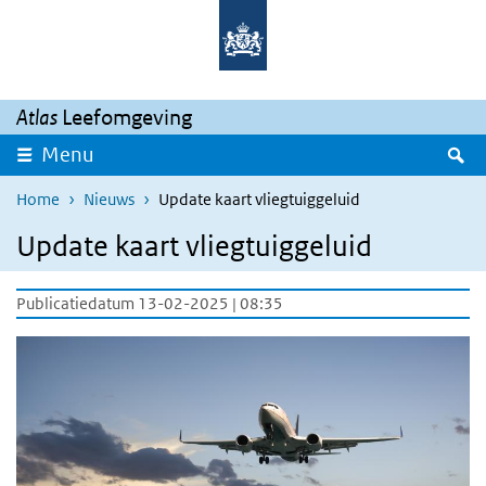
Overslaan en naar de inhoud gaan
Direct naar de hoofdnavigatie
Atlas
Leefomgeving
Z
Menu
Home
Nieuws
Update kaart vliegtuiggeluid
Update kaart vliegtuiggeluid
Publicatiedatum 13-02-2025 | 08:35