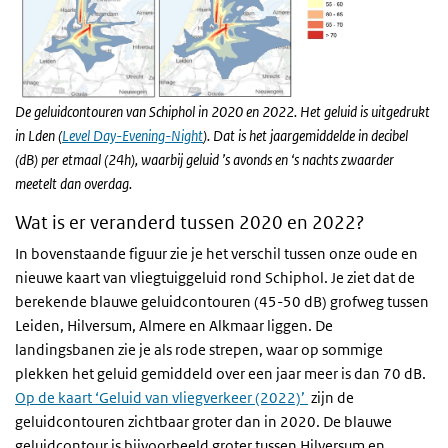
De geluidcontouren van Schiphol in 2020 en 2022. Het geluid is uitgedrukt
in Lden (
Level Day-Evening-Night
). Dat is het jaargemiddelde in decibel
(dB) per etmaal (24h), waarbij geluid ’s avonds en ‘s nachts zwaarder
meetelt dan overdag.
Wat is er veranderd tussen 2020 en 2022?
In bovenstaande figuur zie je het verschil tussen onze oude en
nieuwe kaart van vliegtuiggeluid rond Schiphol. Je ziet dat de
berekende blauwe geluidcontouren (45-50 dB) grofweg tussen
Leiden, Hilversum, Almere en Alkmaar liggen. De
landingsbanen zie je als rode strepen, waar op sommige
plekken het geluid gemiddeld over een jaar meer is dan 70 dB.
Op de kaart ‘Geluid van vliegverkeer (2022)’
zijn de
geluidcontouren zichtbaar groter dan in 2020. De blauwe
geluidcontour is bijvoorbeeld groter tussen Hilversum en