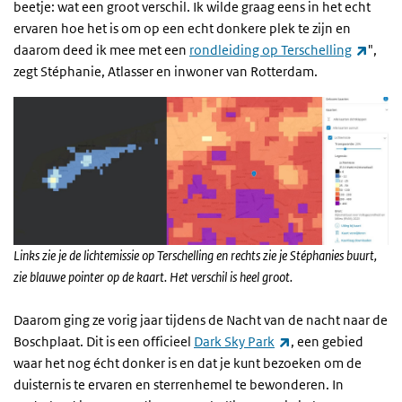
beetje: wat een groot verschil. Ik wilde graag eens in het echt
ervaren hoe het is om op een echt donkere plek te zijn en
(exter
daarom deed ik mee met een
rondleiding op Terschelling
",
zegt Stéphanie, Atlasser en inwoner van Rotterdam.
Links zie je de lichtemissie op Terschelling en rechts zie je Stéphanies buurt,
zie blauwe pointer op de kaart. Het verschil is heel groot.
Daarom ging ze vorig jaar tijdens de Nacht van de nacht naar de
(externe link)
Boschplaat. Dit is een officieel
Dark Sky Park
, een gebied
waar het nog écht donker is en dat je kunt bezoeken om de
duisternis te ervaren en sterrenhemel te bewonderen. In