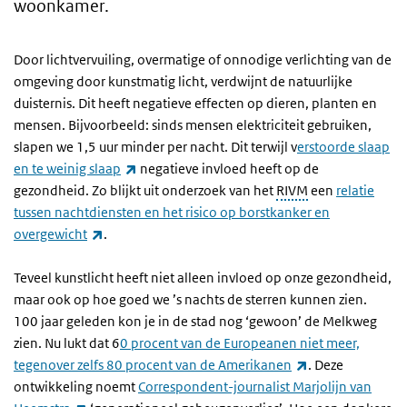
woonkamer.
Door lichtvervuiling, overmatige of onnodige verlichting van de
omgeving door kunstmatig licht, verdwijnt de natuurlijke
duisternis. Dit heeft negatieve effecten op dieren, planten en
mensen. Bijvoorbeeld: sinds mensen elektriciteit gebruiken,
slapen we 1,5 uur minder per nacht. Dit terwijl v
erstoorde slaap
(externe link)
en te weinig slaap
negatieve invloed heeft op de
gezondheid. Zo blijkt uit onderzoek van het
RIVM
een
relatie
tussen nachtdiensten en het risico op borstkanker en
(externe link)
overgewicht
.
Teveel kunstlicht heeft niet alleen invloed op onze gezondheid,
maar ook op hoe goed we ’s nachts de sterren kunnen zien.
100 jaar geleden kon je in de stad nog ‘gewoon’ de Melkweg
zien. Nu lukt dat 6
0 procent van de Europeanen niet meer,
(externe link)
tegenover zelfs 80 procent van de Amerikanen
. Deze
ontwikkeling noemt
Correspondent-journalist Marjolijn van