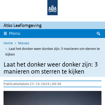
Overslaan en naar de inhoud gaan
Direct naar de hoofdnavigatie
Atlas
Leefomgeving
Z
Menu
Home
Nieuws
Laat het donker weer donker zijn: 3 manieren om sterren te
kijken
Laat het donker weer donker zijn: 3
manieren om sterren te kijken
Publicatiedatum 25-10-2024 | 09:38