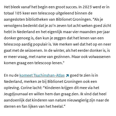
Het bleek vanaf het begin een groot succes. In 2023 werd er in
totaal 105 keer een telescoop uitgeleend binnen de
aangesloten bibliotheken van Biblionet Groningen. “Als je
vervolgens bedenkt dat je zo’n zeven tot acht weken goed zicht
hebt in Nederland en het eigenlijk maar vier maanden per jaar
donker genoeg is, dan kun je zeggen dat het lenen van een
telescoop aardig populair is. We merken wel dat het op en neer
gaat met de seizoenen. In de winter, als het eerder donker is, is
er meer vraag, met name van gezinnen. Maar ook volwassenen
komen graag een telescoop lenen."
(externe link)
En nu de
komeet Tsuchinshan-Atlas
goed te zien is in
Nederland, merken ze bij Biblionet Groningen ook een
opleving. Corine lacht: “Kinderen krijgen dit mee via het
Jeugdjournaal en willen hem dan graag zien. Ik vind dat heel
aandoenlijk dat kinderen van nature nieuwsgierig zijn naar de
sterren en fan lijken van het heelal.”