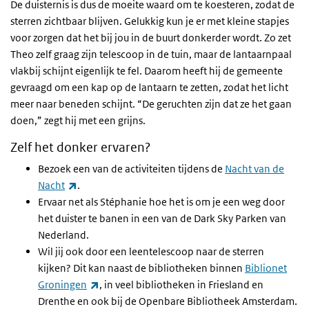
De duisternis is dus de moeite waard om te koesteren, zodat de
sterren zichtbaar blijven. Gelukkig kun je er met kleine stapjes
voor zorgen dat het bij jou in de buurt donkerder wordt. Zo zet
Theo zelf graag zijn telescoop in de tuin, maar de lantaarnpaal
vlakbij schijnt eigenlijk te fel. Daarom heeft hij de gemeente
gevraagd om een kap op de lantaarn te zetten, zodat het licht
meer naar beneden schijnt. “De geruchten zijn dat ze het gaan
doen,” zegt hij met een grijns.
Zelf het donker ervaren?
Bezoek een van de activiteiten tijdens de
Nacht van de
(externe link)
Nacht
.
Ervaar net als Stéphanie hoe het is om je een weg door
het duister te banen in een van de Dark Sky Parken van
Nederland.
Wil jij ook door een leentelescoop naar de sterren
kijken? Dit kan naast de bibliotheken binnen
Biblionet
(externe link)
Groningen
, in veel bibliotheken in Friesland en
Drenthe en ook bij de Openbare Bibliotheek Amsterdam.