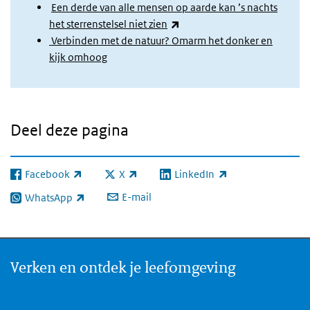
Een derde van alle mensen op aarde kan ’s nachts
(externe link)
het sterrenstelsel niet zien
Verbinden met de natuur? Omarm het donker en
kijk omhoog
Deel deze pagina
Facebook
X
LinkedIn
(externe link)
(externe link)
(externe link)
E-mail
WhatsApp
(externe link)
Verken en ontdek je leefomgeving