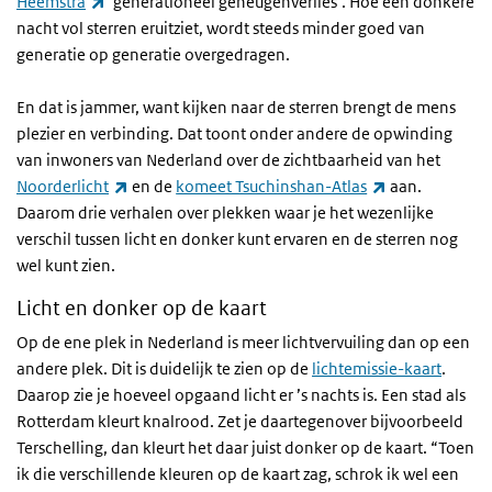
(externe link)
Heemstra
‘generationeel geheugenverlies’. Hoe een donkere
nacht vol sterren eruitziet, wordt steeds minder goed van
generatie op generatie overgedragen.
En dat is jammer, want kijken naar de sterren brengt de mens
plezier en verbinding. Dat toont onder andere de opwinding
van inwoners van Nederland over de zichtbaarheid van het
(externe link)
(externe link)
Noorderlicht
en de
komeet Tsuchinshan-Atlas
aan.
Daarom drie verhalen over plekken waar je het wezenlijke
verschil tussen licht en donker kunt ervaren en de sterren nog
wel kunt zien.
Licht en donker op de kaart
Op de ene plek in Nederland is meer lichtvervuiling dan op een
andere plek. Dit is duidelijk te zien op de
lichtemissie-kaart
.
Daarop zie je hoeveel opgaand licht er ’s nachts is. Een stad als
Rotterdam kleurt knalrood. Zet je daartegenover bijvoorbeeld
Terschelling, dan kleurt het daar juist donker op de kaart. “Toen
ik die verschillende kleuren op de kaart zag, schrok ik wel een