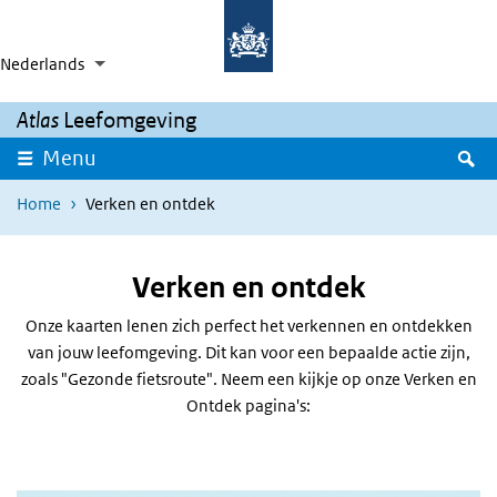
Overslaan en naar de inhoud gaan
Direct naar de hoofdnavigatie
Nederlands
Taalkeuze
Ingeklapt
Aanvullende acties weergeven
Atlas
Leefomgeving
Z
Menu
Home
Verken en ontdek
Verken en ontdek
Onze kaarten lenen zich perfect het verkennen en ontdekken
van jouw leefomgeving. Dit kan voor een bepaalde actie zijn,
zoals "Gezonde fietsroute". Neem een kijkje op onze Verken en
Ontdek pagina's: