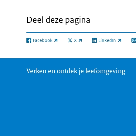
Deel deze pagina
Facebook
X
LinkedIn
(externe link)
(externe link)
(externe link)
(e
Verken en ontdek je leefomgeving