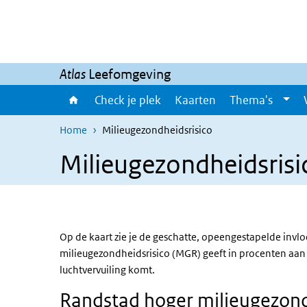
Overslaan en naar de inhoud gaan
Direct naar de hoofdnavigatie
Atlas
Leefomgeving
Check je plek
Kaarten
Thema's
Home
Milieugezondheidsrisico
Milieugezondheidsrisi
Op de kaart zie je de geschatte, opeengestapelde invlo
milieugezondheidsrisico (MGR) geeft in procenten aan 
luchtvervuiling komt.
Randstad hoger milieugezond