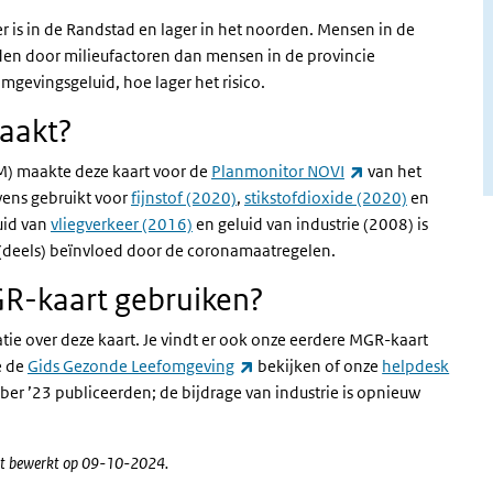
er is in de Randstad en lager in het noorden. Mensen in de
den door milieufactoren dan mensen in de provincie
mgevingsgeluid, hoe lager het risico.
aakt?
(externe link)
VM) maakte deze kaart voor de
Planmonitor NOVI
van het
vens gebruikt voor
fijnstof (2020)
,
stikstofdioxide (2020)
en
uid van
vliegverkeer (2016)
en geluid van industrie (2008) is
(deels) beïnvloed door de coronamaatregelen.
GR-kaart gebruiken?
ie over deze kaart. Je vindt er ook onze eerdere MGR-kaart
(externe link)
e de
Gids Gezonde Leefomgeving
bekijken of onze
helpdesk
mber ’23 publiceerden; de bijdrage van industrie is opnieuw
atst bewerkt op 09-10-2024.