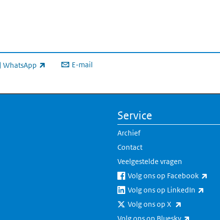
E-mail
WhatsApp
xterne link)
Service
Archief
Contact
Veelgestelde vragen
(ext
Volg ons op Facebook
(exte
Volg ons op LinkedIn
(externe lin
Volg ons op X
(externe 
Volg ons op Bluesky