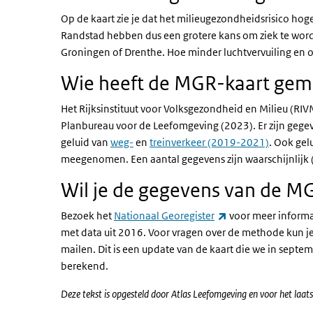
Op de kaart zie je dat het milieugezondheidsrisico hog
Randstad hebben dus een grotere kans om ziek te wor
Groningen of Drenthe. Hoe minder luchtvervuiling en o
Wie heeft de MGR-kaart gem
Het Rijksinstituut voor Volksgezondheid en Milieu (RI
Planbureau voor de Leefomgeving (2023). Er zijn gege
geluid van
weg-
en
treinverkeer (2019-2021)
. Ook gel
meegenomen. Een aantal gegevens zijn waarschijnlijk 
Wil je de gegevens van de M
(externe link)
Bezoek het
Nationaal Georegister
voor meer informat
met data uit 2016. Voor vragen over de methode kun j
mailen. Dit is een update van de kaart die we in septe
berekend.
Deze tekst is opgesteld door Atlas Leefomgeving en voor het la