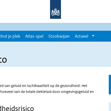
Vind je plek
Atlas-spel
Stookwijzer
Actueel
co
ed van geluid en luchtkwaliteit op de gezondheid. Het
hoeveel van de totale ziektelast door omgevingsgeluid en
heidsrisico