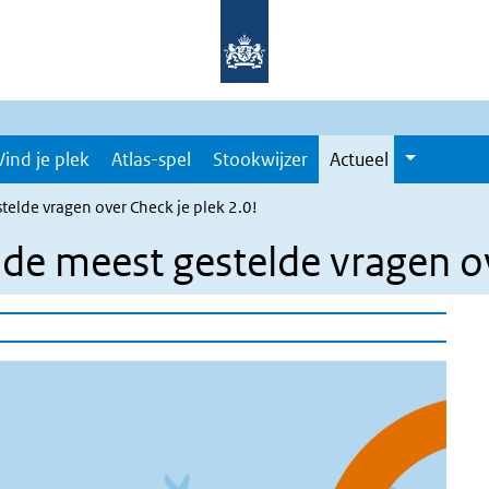
Vind je plek
Atlas-spel
Stookwijzer
Actueel
telde vragen over Check je plek 2.0!
de meest gestelde vragen ov