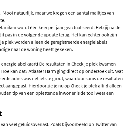
. Mooi natuurlijk, maar we kregen een aantal mailtjes van
pte.
bruiken wordt één keer per jaar geactualiseerd. Heb jij na de
it pas in de volgende update terug. Het kan echter ook zijn
 je plek worden alleen de geregistreerde energielabels
ndige naar de woning heeft gekeken.
 energielabelkaart! De resultaten in Check je plek kwamen
 Hoe kan dat? Atlasser Harm ging direct op onderzoek uit. Wat
erde adres was net iets te groot, waardoor soms de resultaten
t aangepast. Hierdoor zie je nu op Check je plek altijd alleen
ouden tip van een oplettende inwoner is de tool weer een
t
van veel geluidsoverlast. Zoals bijvoorbeeld op Twitter van