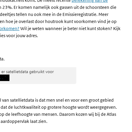
it houtkachels komt. De meest recente
berekening van de
an 23%. Er komen namelijk ook gassen uit de schoorsteen die
deeltjes tellen nu ook mee in de Emissieregistratie. Meer
en hoe je overlast door houtrook kunt voorkomen vind je op
voorkomen?
Wil je weten wanneer je beter niet kunt stoken? Kijk
ies voor jouw adres.
ta.
l van satellietdata is dat men snel en voor een groot gebied
er dat de luchtkwaliteit op grotere hoogte wordt weergegeven.
 op de leefhoogte van mensen. Daarom kozen wij bij de Atlas
 aardoppervlak laat zien.