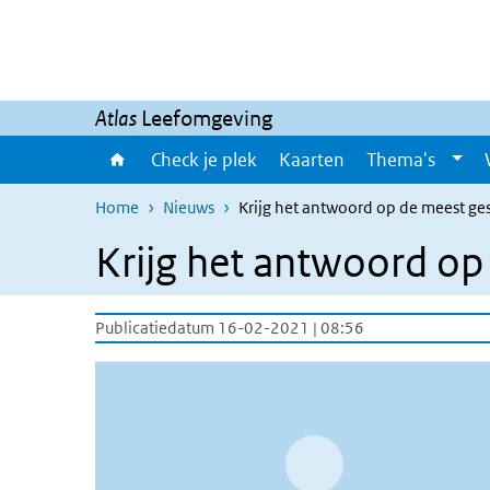
Overslaan en naar de inhoud gaan
Direct naar de hoofdnavigatie
Atlas
Leefomgeving
Check je plek
Kaarten
Thema's
Home
Nieuws
Krijg het antwoord op de meest ges
Krijg het antwoord op 
Publicatiedatum 16-02-2021 | 08:56