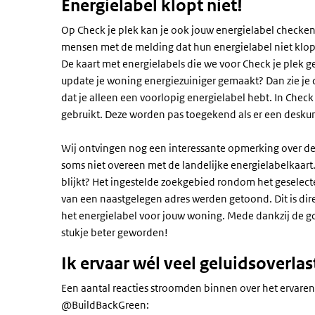
Energielabel klopt niet!
Op Check je plek kan je ook jouw energielabel checken
mensen met de melding dat hun energielabel niet klo
De kaart met energielabels die we voor Check je plek ge
update je woning energiezuiniger gemaakt? Dan zie je d
dat je alleen een voorlopig energielabel hebt. In Check
gebruikt. Deze worden pas toegekend als er een desku
Wij ontvingen nog een interessante opmerking over de
soms niet overeen met de landelijke energielabelkaart.
blijkt? Het ingestelde zoekgebied rondom het geselecte
van een naastgelegen adres werden getoond. Dit is direc
het energielabel voor jouw woning. Mede dankzij de g
stukje beter geworden!
Ik ervaar wél veel geluidsoverlas
Een aantal reacties stroomden binnen over het ervaren 
@BuildBackGreen: