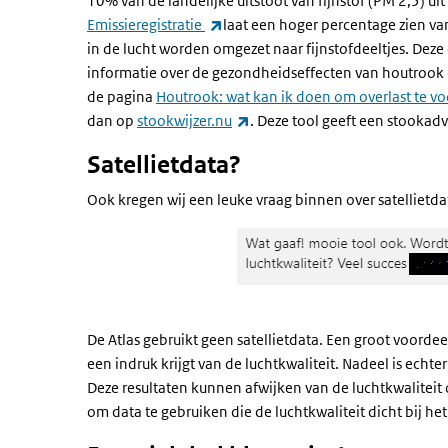
10% van de landelijke uitstoot van fijnstof (PM 2,5) u
(externe link)
Emissieregistratie
laat een hoger percentage zien v
in de lucht worden omgezet naar fijnstofdeeltjes. Deze 
informatie over de gezondheidseffecten van houtrook 
de pagina
Houtrook: wat kan ik doen om overlast te 
(externe link)
dan op
stookwijzer.nu
. Deze tool geeft een stookadv
Satellietdata?
Ook kregen wij een leuke vraag binnen over satellietda
De Atlas gebruikt geen satellietdata. Een groot voordee
een indruk krijgt van de luchtkwaliteit. Nadeel is echt
Deze resultaten kunnen afwijken van de luchtkwaliteit
om data te gebruiken die de luchtkwaliteit dicht bij het