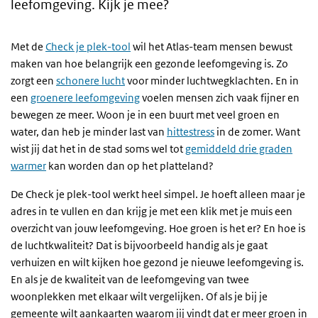
leefomgeving. Kijk je mee?
Met de
Check je plek-tool
wil het Atlas-team mensen bewust
maken van hoe belangrijk een gezonde leefomgeving is. Zo
zorgt een
schonere lucht
voor minder luchtwegklachten. En in
een
groenere leefomgeving
voelen mensen zich vaak fijner en
bewegen ze meer. Woon je in een buurt met veel groen en
water, dan heb je minder last van
hittestress
in de zomer. Want
wist jij dat het in de stad soms wel tot
gemiddeld drie graden
warmer
kan worden dan op het platteland?
De Check je plek-tool werkt heel simpel. Je hoeft alleen maar je
adres in te vullen en dan krijg je met een klik met je muis een
overzicht van jouw leefomgeving. Hoe groen is het er? En hoe is
de luchtkwaliteit? Dat is bijvoorbeeld handig als je gaat
verhuizen en wilt kijken hoe gezond je nieuwe leefomgeving is.
En als je de kwaliteit van de leefomgeving van twee
woonplekken met elkaar wilt vergelijken. Of als je bij je
gemeente wilt aankaarten waarom jij vindt dat er meer groen in