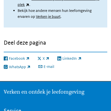
(externe link)
plek
.
Bekijk hoe andere mensen hun leefomgeving
ervaren op
Verken je buurt
.
Deel deze pagina
Facebook
X
LinkedIn
(externe link)
(externe link)
(externe link)
E-mail
WhatsApp
(externe link)
Verken en ontdek je leefomgeving
Service