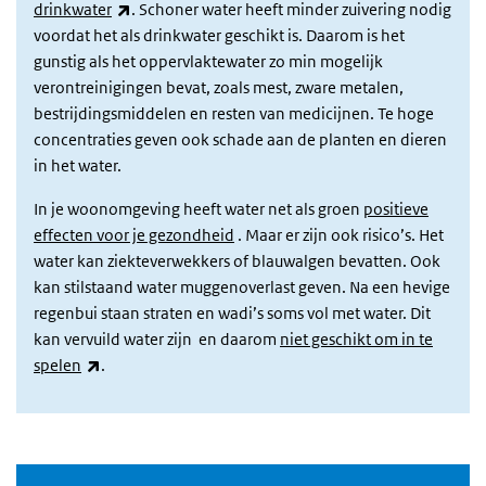
(externe link)
drinkwater
. Schoner water heeft minder zuivering nodig
voordat het als drinkwater geschikt is. Daarom is het
gunstig als het oppervlaktewater zo min mogelijk
verontreinigingen bevat, zoals mest, zware metalen,
bestrijdingsmiddelen en resten van medicijnen. Te hoge
concentraties geven ook schade aan de planten en dieren
in het water.
In je woonomgeving heeft water net als groen
positieve
effecten voor je gezondheid
. Maar er zijn ook risico’s. Het
water kan ziekteverwekkers of blauwalgen bevatten. Ook
kan stilstaand water muggenoverlast geven. Na een hevige
regenbui staan straten en wadi’s soms vol met water. Dit
kan vervuild water zijn en daarom
niet geschikt om in te
(externe link)
spelen
.