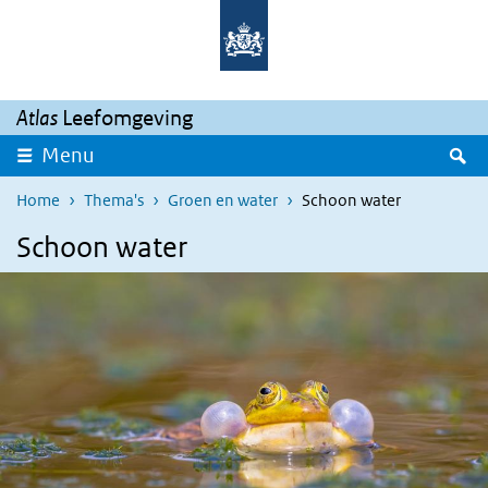
Overslaan en naar de inhoud gaan
Direct naar de hoofdnavigatie
Atlas
Leefomgeving
Z
Menu
Home
Thema's
Groen en water
Schoon water
Schoon water