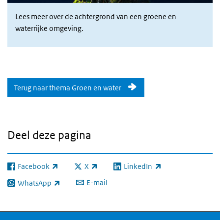
Lees meer over de achtergrond van een groene en
waterrijke omgeving.
Terug naar thema Groen en water
Deel deze pagina
Facebook
X
LinkedIn
(externe link)
(externe link)
(externe link)
E-mail
WhatsApp
(externe link)