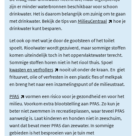
zijn er minder waterbronnen beschikbaar voor schoon
drinkwater. Het is daarom belangrijk om zuinig om te gaan
(externe lin
met drinkwater. Bekijk de tips van
MilieuCentraal
hoe je
drinkwater kunt besparen.
Let ook op met wat je door de gootsteen of het toilet
spoelt. Rioolwater wordt gezuiverd, maar sommige stoffen
komen uiteindelijk toch in het oppervlaktewater terecht.
Sommige stoffen horen niet in het riool thuis. Spoel
(externe link)
kwasten en verfrollers
nooit uit onder de kraan. En giet
frituurvet, olie of verfresten in een plastic fles of melkpak
en breng het naar een inzamelingspunt of de milieustraat.
(externe link)
PFAS
vormen een risico voor je gezondheid en voor het
milieu. Voorkom extra blootstelling aan PFAS. Zo kun je
beter niet zwemmen in recreatieplassen, waar teveel PFAS
aanwezig is. Laat kinderen en honden niet in zeeschuim,
want dat bevat meer PFAS dan zeewater. In sommige
gebieden is het besproeien van je tuin met