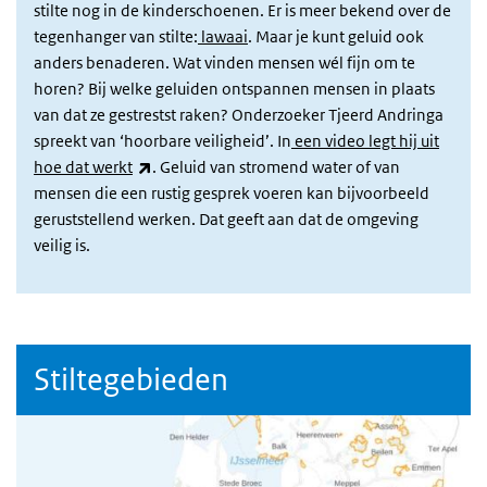
stilte nog in de kinderschoenen. Er is meer bekend over de
tegenhanger van stilte:
lawaai
. Maar je kunt geluid ook
anders benaderen. Wat vinden mensen wél fijn om te
horen? Bij welke geluiden ontspannen mensen in plaats
van dat ze gestrestst raken? Onderzoeker Tjeerd Andringa
spreekt van ‘hoorbare veiligheid’. In
een video legt hij uit
(externe link)
hoe dat werkt
. Geluid van stromend water of van
mensen die een rustig gesprek voeren kan bijvoorbeeld
geruststellend werken. Dat geeft aan dat de omgeving
veilig is.
Stiltegebieden