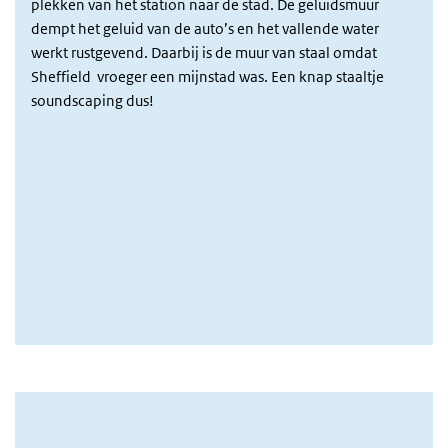
plekken van het station naar de stad. De geluidsmuur
dempt het geluid van de auto’s en het vallende water
werkt rustgevend. Daarbij is de muur van staal omdat
Sheffield vroeger een mijnstad was. Een knap staaltje
soundscaping dus!
Afbeelding
(externe link)
https://pip-partners.nl/