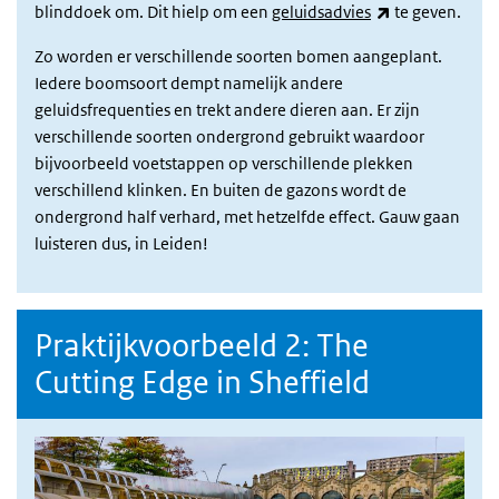
(externe link)
blinddoek om. Dit hielp om een
geluidsadvies
te geven.
Zo worden er verschillende soorten bomen aangeplant.
Iedere boomsoort dempt namelijk andere
geluidsfrequenties en trekt andere dieren aan.
Er zijn
verschillende soorten ondergrond gebruikt waardoor
bijvoorbeeld voetstappen op verschillende plekken
verschillend klinken
. En buiten de gazons wordt de
ondergrond half verhard, met hetzelfde effect. Gauw gaan
luisteren dus, in Leiden!
Praktijkvoorbeeld 2: The
Cutting Edge in Sheffield