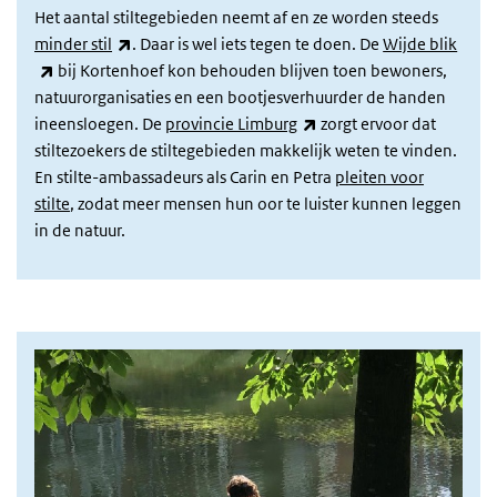
Het aantal stiltegebieden neemt af en ze worden steeds
(externe link)
minder stil
. Daar is wel iets tegen te doen. D
e
Wijde blik
(externe link)
bij Kortenhoef kon behouden blijven toen bewoners,
natuurorganisaties en een bootjesverhuurder de handen
(externe link)
ineensloegen. De
provincie Limburg
zorgt ervoor dat
stiltezoekers de stiltegebieden makkelijk weten te vinden.
En stilte-ambassadeurs als Carin en Petra
pleiten voor
stilte
, zodat meer mensen hun oor te luister kunnen leggen
in de natuur.
afbeelding