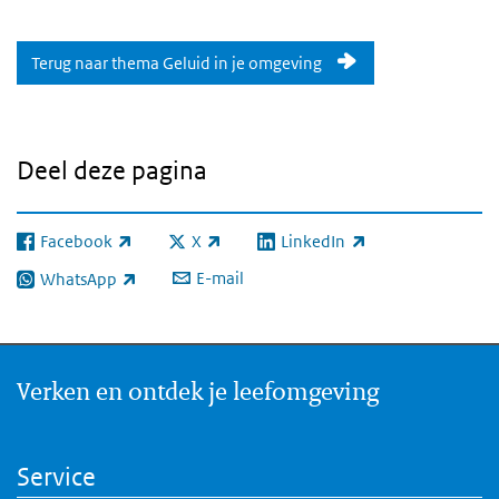
Terug naar thema Geluid in je omgeving
Deel deze pagina
Facebook
X
LinkedIn
(externe link)
(externe link)
(externe link)
E-mail
WhatsApp
(externe link)
Verken en ontdek je leefomgeving
Service