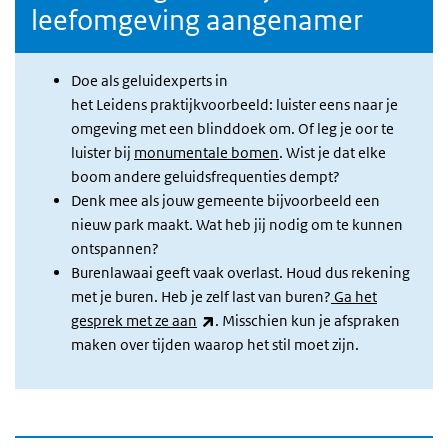
leefomgeving aangenamer
Doe als geluidexperts in
het Leidens praktijkvoorbeeld: luister eens naar je
omgeving met een blinddoek om. Of leg je oor te
luister bij
monumentale bomen
. Wist je dat elke
boom andere geluidsfrequenties dempt?
Denk mee als jouw gemeente bijvoorbeeld een
nieuw park maakt. Wat heb jij nodig om te kunnen
ontspannen?
Burenlawaai geeft vaak overlast. Houd dus rekening
met je buren. Heb je zelf last van buren?
Ga het
(externe link)
gesprek met ze aan
. Misschien kun je afspraken
maken over tijden waarop het stil moet zijn.