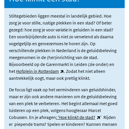
Stiltegebieden liggen meestal in landelijk gebied. Hoe
zorg je voor stille, rustige plekken in een stad?
Of beter
gezegd: hoe zorg je voor
variatie
in geluiden in een stad?
Een voorbijrijdende auto is niet zo vervelend als daarna
vogelgetjilp en geroezemoes te horen zijn. Op
verschillende plekken in Nederland is de geluidsbeleving
meegenomen in de (her)inrichting van de stad.
Bijvoorbeeld op de Garenmarkt in Leiden (zie onder) en
(externe link)
het
Hofplein in Rotterdam
. Zodat het niet alleen
aantrekkelijk oogt, maar ook prettig klinkt.
De focus ligt vaak op het verminderen van geluidshinder,
maar er zijn ook andere manieren om de geluidsbeleving
van een plek te verbeteren. Het begint allemaal met goed
luisteren op een plek, volgens hoogleraar Marcel
(externe link)
Cobussen. En je afvragen
: ‘Hoe klinkt de stad?
’ Rijden
er piepende trams? Spelen er kinderen? Kunnen mensen