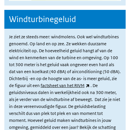
Windturbinegeluid
Je ziet ze steeds meer: windmolens. Ook wel windturbines
genoemd. Op land en op zee. Ze wekken duurzame
elektriciteit op. De hoeveelheid geluid hangt af van de
wind en kenmerken van de turbine en omgeving. Op 100
tot 300 meter is het geluid vaak ongeveer even hard als
dat van een koelkast (40 dBA) of airconditioning (50 dBA).
Dichterbij -en op de hoogte van de as- is meer geluid, zie
(externe link)
de figuur uit een
factsheet van het RIVM
. De
geluidsniveaus dalen in werkelijkheid ook na 300 meter,
als je verder van de windturbine af beweegt. Dat zie je niet
in deze vereenvoudigde figuur. De geluidsbelasting
verschilt dus van plek tot plek en van moment tot
moment. Hoeveel geluid maken windturbines in jouw
omgeving, gemiddeld over een jaar? Bekijk de schatting