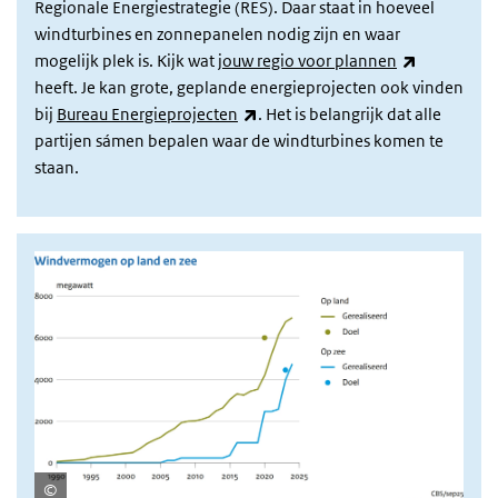
Regionale Energiestrategie (RES). Daar staat in hoeveel
windturbines en zonnepanelen nodig zijn en waar
(externe li
mogelijk plek is. Kijk wat
jouw regio voor plannen
heeft. Je kan grote, geplande energieprojecten ook vinden
(externe link)
bij
Bureau Energieprojecten
. Het is belangrijk dat alle
partijen sámen bepalen waar de windturbines komen te
staan.
afbeelding