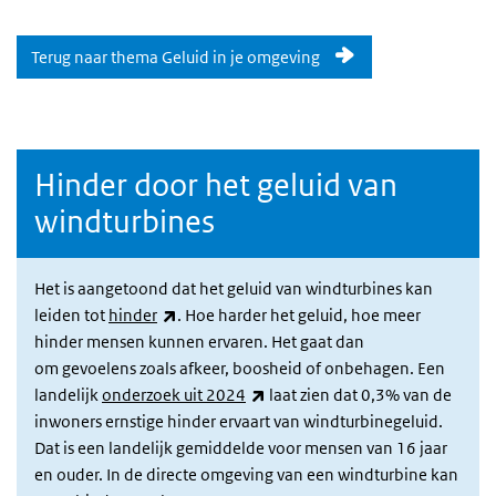
Terug naar thema Geluid in je omgeving
Hinder door het geluid van
windturbines
Het is aangetoond dat het geluid van windturbines kan
(externe link)
leiden tot
hinder
. Hoe harder het geluid, hoe meer
hinder mensen kunnen ervaren. Het gaat dan
om gevoelens zoals afkeer, boosheid of onbehagen. Een
(externe link)
landelijk
onderzoek uit 2024
laat zien dat 0,3% van de
inwoners ernstige hinder ervaart van windturbinegeluid.
Dat is een landelijk gemiddelde voor mensen van 16 jaar
en ouder. In de directe omgeving van een windturbine kan