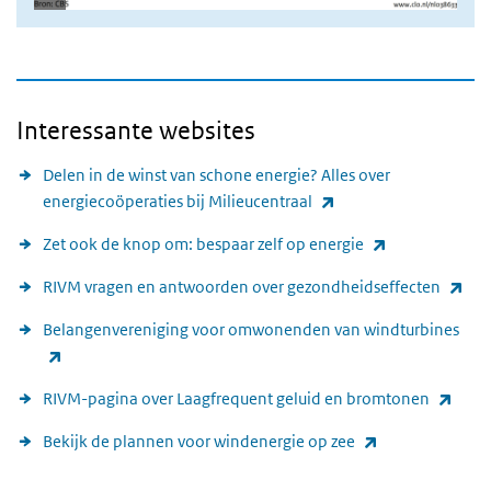
Interessante websites
Delen in de winst van schone energie? Alles over
(externe link)
energiecoöperaties bij Milieucentraal
(externe link)
Zet ook de knop om: bespaar zelf op energie
(ext
RIVM vragen en antwoorden over gezondheidseffecten
Belangenvereniging voor omwonenden van windturbines
(externe link)
(exte
RIVM-pagina over Laagfrequent geluid en bromtonen
(externe link)
Bekijk de plannen voor windenergie op zee