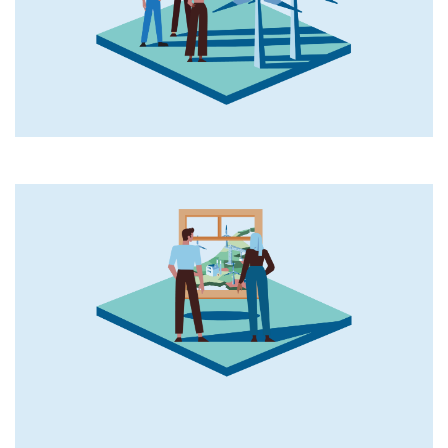
Afbeelding gezondheidseffecten