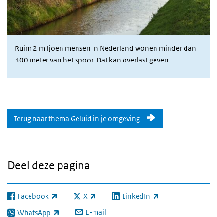
Ruim 2 miljoen mensen in Nederland wonen minder dan
300 meter van het spoor. Dat kan overlast geven.
Terug naar thema Geluid in je omgeving
Deel deze pagina
Facebook
X
LinkedIn
(externe link)
(externe link)
(externe link)
E-mail
WhatsApp
(externe link)