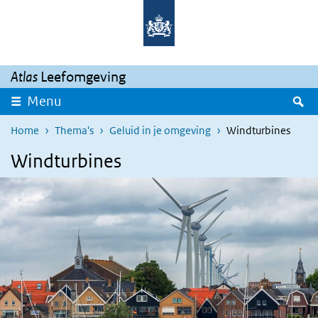
Overslaan en naar de inhoud gaan
Direct naar de hoofdnavigatie
Atlas
Leefomgeving
Z
Menu
Home
Thema's
Geluid in je omgeving
Windturbines
Windturbines