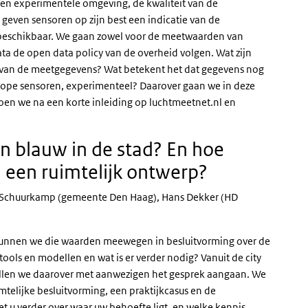
en experimentele omgeving, de kwaliteit van de
e geven sensoren op zijn best een indicatie van de
ijk beschikbaar. We gaan zowel voor de meetwaarden van
ta de open data policy van de overheid volgen. Wat zijn
en van de meetgegevens? Wat betekent het dat gegevens nog
edkope sensoren, experimenteel? Daarover gaan we in deze
 doen we na een korte inleiding op luchtmeetnet.nl en
n blauw in de stad? En hoe
een ruimtelijk ontwerp?
o Schuurkamp (gemeente Den Haag), Hans Dekker (HD
 kunnen we die waarden meewegen in besluitvorming over de
ools en modellen en wat is er verder nodig? Vanuit de city
illen we daarover met aanwezigen het gesprek aangaan. We
imtelijke besluitvorming, een praktijkcasus en de
 u verder over waar uw behoefte ligt, en welke kennis,