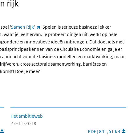
 rijk
(externe link)
spel ‘
Samen Rijk'
. Spelen is serieuze business: lekker
 want je leert ervan. Je probeert dingen uit, werkt op hele
zondere en innovatieve ideeën inbrengen. Dat doet iets met
e basisprincipes kennen van de Circulaire Economie en ga je er
nder aandacht voor de business modellen en marktwerking, maar
rijfveren, cross sectorale samenwerking, barrières en
oekomst! Doe je mee?
Het ambitieweb
23-11-2018
r centraal
Het ambitieweb
PDF | 841,61 kB