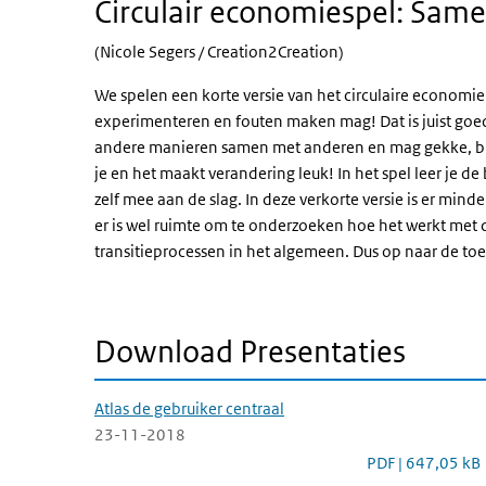
Circulair economiespel: Samen
(Nicole Segers / Creation2Creation)
We spelen een korte versie van het circulaire economie 
experimenteren en fouten maken mag! Dat is juist goed,
andere manieren samen met anderen en mag gekke, bij
je en het maakt verandering leuk! In het spel leer je d
zelf mee aan de slag. In deze verkorte versie is er mi
er is wel ruimte om te onderzoeken hoe het werkt met d
transitieprocessen in het algemeen. Dus op naar de t
Download Presentaties
Atlas de gebruiker centraal
23-11-2018
Atlas de gebruike
PDF | 647,05 kB