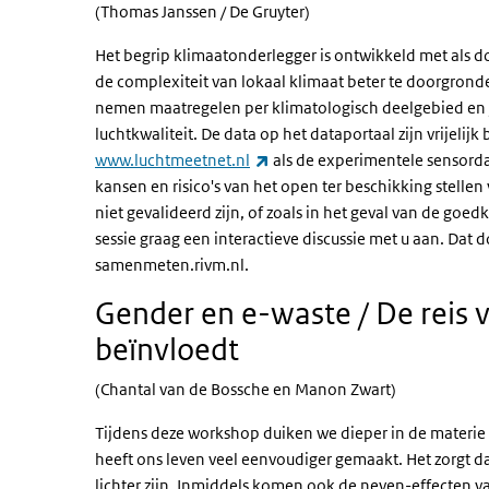
(Thomas Janssen / De Gruyter)
Het begrip klimaatonderlegger is ontwikkeld met als d
de complexiteit van lokaal klimaat beter te doorgrond
nemen maatregelen per klimatologisch deelgebied en / 
luchtkwaliteit. De data op het dataportaal zijn vrijel
(externe link)
www.luchtmeetnet.nl
als de experimentele sensorda
kansen en risico's van het open ter beschikking stell
niet gevalideerd zijn, of zoals in het geval van de go
sessie graag een interactieve discussie met u aan. Dat
samenmeten.rivm.nl.
Gender en e-waste / De reis v
beïnvloedt
(Chantal van de Bossche en Manon Zwart)
Tijdens deze workshop duiken we dieper in de materie p
heeft ons leven veel eenvoudiger gemaakt. Het zorgt 
lichter zijn. Inmiddels komen ook de neven-effecten v