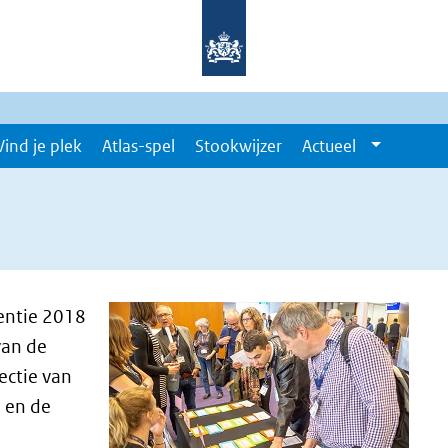
Vind je plek
Atlas-spel
Stookwijzer
Actueel
entie 2018
van de
ectie van
d en de