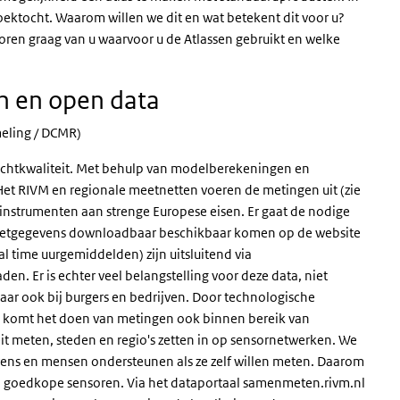
ektocht. Waarom willen we dit en wat betekent dit voor u?
oren graag van u waarvoor u de Atlassen gebruikt en welke
n en open data
eling / DCMR)
uchtkwaliteit. Met behulp van modelberekeningen en
t RIVM en regionale meetnetten voeren de metingen uit (zie
tinstrumenten aan strenge Europese eisen. Er gaat de nodige
eetgegevens downloadbaar beschikbaar komen op de website
l time uurgemiddelden) zijn uitsluitend via
en. Er is echter veel belangstelling voor deze data, niet
maar ook bij burgers en bedrijven. Door technologische
T komt het doen van metingen ook binnen bereik van
eit meten, steden en regio's zetten in op sensornetwerken. We
vens en mensen ondersteunen als ze zelf willen meten. Daarom
 goedkope sensoren. Via het dataportaal samenmeten.rivm.nl