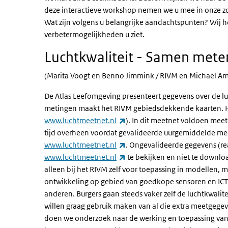
deze interactieve workshop nemen we u mee in onze zo
Wat zijn volgens u belangrijke aandachtspunten? Wij h
verbetermogelijkheden u ziet.
Luchtkwaliteit - Samen mete
(Marita Voogt en Benno Jimmink / RIVM en Michael Am
De Atlas Leefomgeving presenteert gegevens over de l
metingen maakt het RIVM gebiedsdekkende kaarten. He
(externe link)
www.luchtmeetnet.nl
). In dit meetnet voldoen mee
tijd overheen voordat gevalideerde uurgemiddelde m
(externe link)
www.luchtmeetnet.nl
. Ongevalideerde gegevens (rea
(externe link)
www.luchtmeetnet.nl
te bekijken en niet te download
alleen bij het RIVM zelf voor toepassing in modellen, 
ontwikkeling op gebied van goedkope sensoren en IC
anderen. Burgers gaan steeds vaker zelf de luchtkwalit
willen graag gebruik maken van al die extra meetgege
doen we onderzoek naar de werking en toepassing van