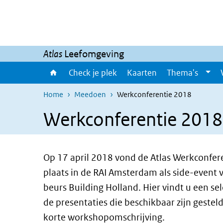
Overslaan en naar de inhoud gaan
Direct naar de hoofdnavigatie
Atlas
Leefomgeving
Check je plek
Kaarten
Thema's
Home
Meedoen
Werkconferentie 2018
Werkconferentie 2018
Op 17 april 2018 vond de Atlas Werkconfer
plaats in de RAI Amsterdam als side-event 
beurs Building Holland. Hier vindt u een sel
de presentaties die beschikbaar zijn gestel
korte workshopomschrijving.