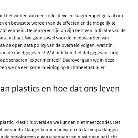
oel het vinden van een collectieve en laagdrempelige taal om
en en bewust te worden van de effecten en de mogelijk te
of eenheid. De sensoren zijn op zijn best een indicatie van de
ijk beschikbaar. We gaan zowel voor de meetwaarden van
ta de open data policy van de overheid volgen. Wat zijn
en van de meetgegevens? Wat betekent het dat gegevens nog
edkope sensoren, experimenteel? Daarover gaan we in deze
 doen we na een korte inleiding op luchtmeetnet.nl en
an plastics en hoe dat ons leven
lastic. Plastic is overal en we kunnen niet meer zonder. Het
dat we voedsel langer kunnen bewaren en dat verpakkingen
an de onvolprezen eigenschappen van plastic aan het licht,