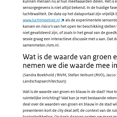
kunnen mensen nu al hun meetwaarden delen. Het is e
sensorgegevens is niet altijd bekend. In de huidige fas
luchtkwaliteit. De data op het dataportaal zijn vrijel
(externe link)
www.luchtmeetnet.nl
als de experimentele sensorda
kansen en risico's van het open ter beschikking stell
niet gevalideerd zijn, of zoals in het geval van de go
sessie graag een interactieve discussie met u aan. Dat
samenmeten.rivm.nl.
Wat is de waarde van groen e
nemen we die waarde mee in 
(Sandra Boekhold / RIVM, Stefan Verbunt (RVO), Jacc
Landschapsarchitectuur))
Wat is de waarde van groen en blauw in de stad? Hoe
ruimtelijke inrichting? Wat kan je met bestaande rekent
deal over de waarden van groen en blauw in de stad w
presenteren kort de city deal zelf, de context van de ru
toolontwikkeling. Op basis daarvan praten we graag met